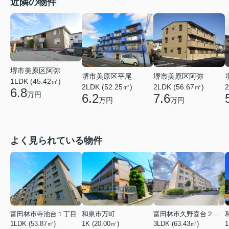
近隣の物件
堺市美原区阿弥
堺市美原区平尾
堺市美原区阿弥
1LDK (45.42㎡)
2LDK (52.25㎡)
2
2LDK (56.67㎡)
6.8
万円
6.2
7.6
万円
万円
よく見られている物件
富田林市寺池台１丁目
和泉市万町
富田林市久野喜台２丁目
1LDK (53.87㎡)
1K (20.00㎡)
3LDK (63.43㎡)
1