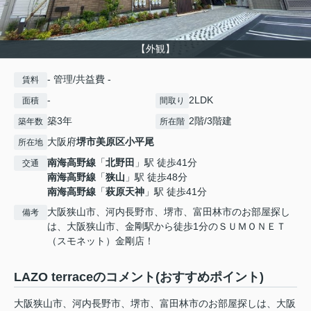
【外観】
- 管理/共益費 -
賃料
-
2LDK
面積
間取り
築3年
2階/3階建
築年数
所在階
大阪府
堺市美原区
小平尾
所在地
南海高野線
「
北野田
」駅 徒歩41分
交通
南海高野線
「
狭山
」駅 徒歩48分
南海高野線
「
萩原天神
」駅 徒歩41分
大阪狭山市、河内長野市、堺市、富田林市のお部屋探し
備考
は、大阪狭山市、金剛駅から徒歩1分のＳＵＭＯＮＥＴ
（スモネット）金剛店！
LAZO terraceのコメント(おすすめポイント)
大阪狭山市、河内長野市、堺市、富田林市のお部屋探しは、大阪