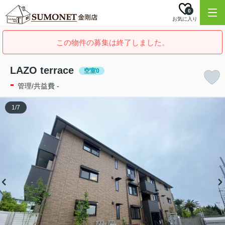
0
お気に入り
この物件の募集は終了しました。
LAZO terrace
空室0
-
管理/共益費 -
1
/
7