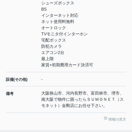
シューズボックス
BS
インターネット対応
ネット使用料無料
オートロック
TVモニタ付インターホン
宅配ボックス
防犯カメラ
エアコン2台
最上階
家賃+初期費用カード決済可
-
設備(その他)
大阪狭山市、河内長野市、富田林市、堺市、
備考
南大阪で物件に困ったらＳＵＭＯＮＥＴ（ス
モネット）金剛店にお任せ下さい。
情報の見方