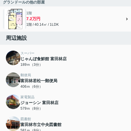
グランドールの他の部屋
1階
7.2万円
1階 / 40.14㎡ / 1LDK
周辺施設
スーパー
じゃんぼ食鮮館 富田林店
189ｍ（3分）
郵便局
富田林若松一郵便局
406ｍ（6分）
家電製品
ジョーシン 富田林店
579ｍ（8分）
図書館
富田林市立中央図書館
581ｍ（8分）