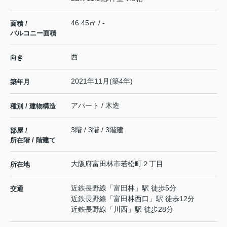
46.45㎡ / -
面積 /
バルコニー面積
西
向き
2021年11月(築4年)
築年月
アパート / 木造
種別 / 建物構造
3階 / 3階 / 3階建
部屋 /
所在階 / 階建て
大阪府
富田林市
若松町
２丁目
所在地
近鉄長野線
「
富田林
」駅 徒歩5分
交通
近鉄長野線
「
富田林西口
」駅 徒歩12分
近鉄長野線
「
川西
」駅 徒歩28分