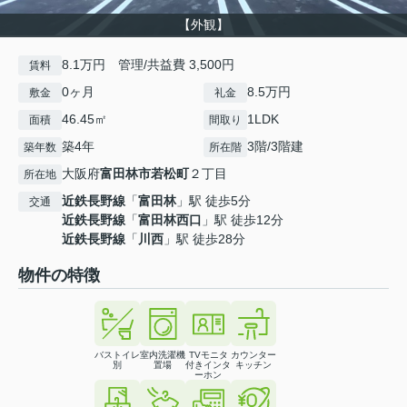
【外観】
8.1万円 管理/共益費 3,500円
賃料
0ヶ月
8.5万円
敷金
礼金
46.45㎡
1LDK
面積
間取り
築4年
3階/3階建
築年数
所在階
大阪府
富田林市
若松町
２丁目
所在地
近鉄長野線
「
富田林
」駅 徒歩5分
交通
近鉄長野線
「
富田林西口
」駅 徒歩12分
近鉄長野線
「
川西
」駅 徒歩28分
物件の特徴
バストイレ
室内洗濯機
TVモニタ
カウンター
別
置場
付きインタ
キッチン
ーホン