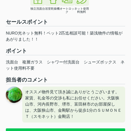
独立洗面台
浴室乾燥機
オートロッ
ネット使用
ク
料無料
セールスポイント
NURO光ネット無料！ペット2匹迄相談可能！築浅物件の情報が
あがりました！！
ポイント
洗面台
複層ガラス
シャワー付洗面台
シューズボックス
ネ
ット使用料不要
担当者のコメント
オススメ物件見て頂き誠にありがとうございます。
家賃、礼金等の交渉も私にお任せください。大阪狭
山市、河内長野市、堺市、富田林市のお部屋探し
は、大阪狭山市、金剛駅から徒歩1分のＳＵＭＯＮＥ
Ｔ（スモネット）金剛店！