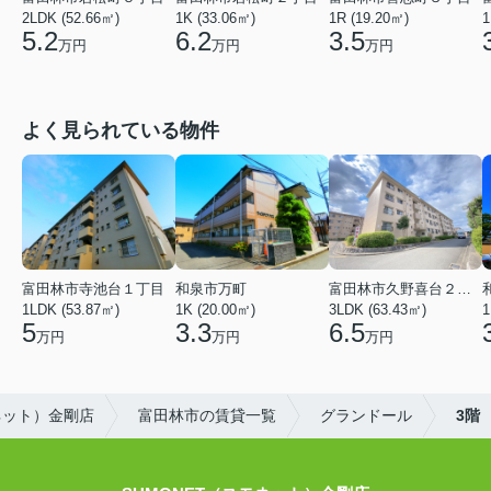
2LDK (52.66㎡)
1K (33.06㎡)
1R (19.20㎡)
1
5.2
6.2
3.5
万円
万円
万円
よく見られている物件
富田林市寺池台１丁目
和泉市万町
富田林市久野喜台２丁目
1LDK (53.87㎡)
1K (20.00㎡)
3LDK (63.43㎡)
1
5
3.3
6.5
万円
万円
万円
ネット）金剛店
富田林市の賃貸一覧
グランドール
3階