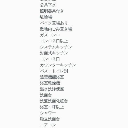
公共下水
照明器具付き
駐輪場
バイク置場あり
敷地内ごみ置き場
ガスコンロ
コンロ２口以上
システムキッチン
対面式キッチン
コンロ３口
カウンターキッチン
バス・トイレ別
追焚機能浴室
浴室乾燥機
温水洗浄便座
洗面台
洗髪洗面化粧台
浴室１坪以上
シャワー
独立洗面台
エアコン