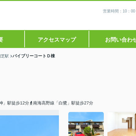
営業時間：10：0
要
アクセスマップ
お問い合わ
バイブリーコートＤ棟
初芝駅
神」駅徒歩12分
南海高野線「白鷺」駅徒歩27分