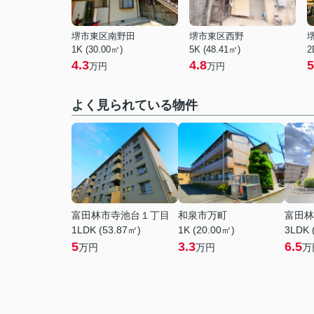
堺市東区南野田
堺市東区西野
1K (30.00㎡)
5K (48.41㎡)
2
4.3
4.8
5
万円
万円
よく見られている物件
富田林市寺池台１丁目
和泉市万町
富田林
1LDK (53.87㎡)
1K (20.00㎡)
3LDK 
5
3.3
6.5
万円
万円
万