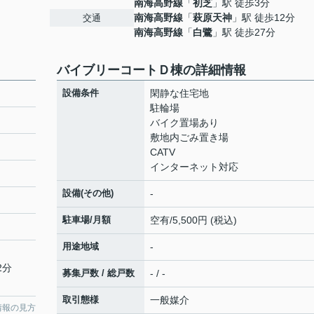
南海高野線
「
初芝
」駅 徒歩3分
南海高野線
「
萩原天神
」駅 徒歩12分
交通
南海高野線
「
白鷺
」駅 徒歩27分
バイブリーコートＤ棟の詳細情報
設備条件
閑静な住宅地
駐輪場
バイク置場あり
敷地内ごみ置き場
CATV
インターネット対応
設備(その他)
-
駐車場/月額
空有/5,500円 (税込)
用途地域
-
2分
募集戸数 / 総戸数
- / -
取引態様
一般媒介
情報の見方