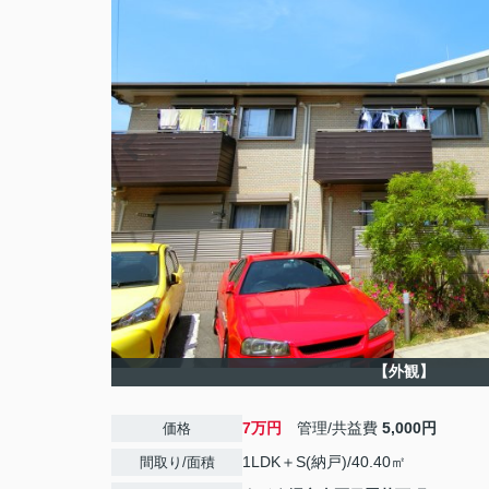
【外観】
7万円
管理/共益費
5,000円
価格
1LDK＋S(納戸)/40.40㎡
間取り/面積