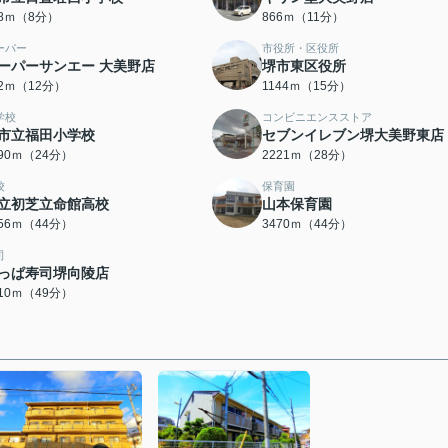
88ｍ（8分）
866ｍ（11分）
ーパー
市役所・区役所
ーパーサンエー 大美野店
堺市東区役所
42ｍ（12分）
1144ｍ（15分）
学校
コンビニエンスストア
市立福田小学校
セブンイレブン堺大美野東店
890ｍ（24分）
2221ｍ（28分）
校
保育園
立初芝立命館高校
山本保育園
456ｍ（44分）
3470ｍ（44分）
司
っぱ寿司堺向陵店
910ｍ（49分）