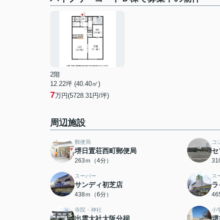
2階
12.22坪 (40.40㎡)
7
万円(5728.31円/坪)
周辺施設
郵便局
コ
堺日置荘西町郵便局
セ
263ｍ（4分）
3
スーパー
ス
サンディ初芝店
ラ
438ｍ（6分）
4
寺院・神社
小
出雲大社大阪分祠
堺