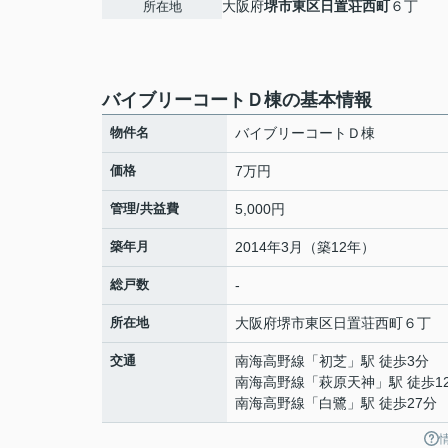
大阪府
堺市東区
日置荘西町
６丁
所在地
バイブリーコートＤ棟の基本情報
物件名
バイブリーコートＤ棟
価格
7万円
管理/共益費
5,000円
築年月
2014年3月（築12年）
総戸数
-
所在地
大阪府
堺市東区
日置荘西町
６丁
交通
南海高野線
「
初芝
」駅 徒歩3分
南海高野線
「
萩原天神
」駅 徒歩1
南海高野線
「
白鷺
」駅 徒歩27分