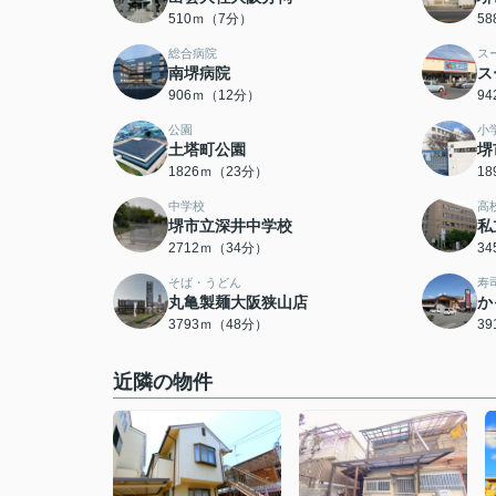
510ｍ（7分）
5
総合病院
ス
南堺病院
ス
906ｍ（12分）
9
公園
小
土塔町公園
堺
1826ｍ（23分）
1
中学校
高
堺市立深井中学校
私
2712ｍ（34分）
3
そば・うどん
寿
丸亀製麺大阪狭山店
か
3793ｍ（48分）
3
近隣の物件