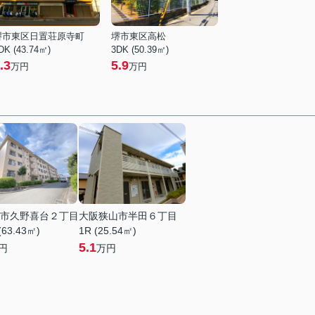
堺市東区日置荘原寺町
堺市東区高松
DK (43.74㎡)
3DK (50.39㎡)
.3
5.9
万円
万円
市久野喜台２丁目
大阪狭山市半田６丁目
(63.43㎡)
1R (25.54㎡)
5.1
円
万円