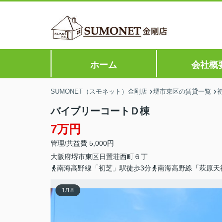
ホーム
会社概
SUMONET（スモネット）金剛店
堺市東区の賃貸一覧
バイブリーコートＤ棟
7万円
管理/共益費 5,000円
大阪府
堺市東区
日置荘西町
６丁
南海高野線「初芝」駅徒歩3分
南海高野線「萩原天
1
/
18