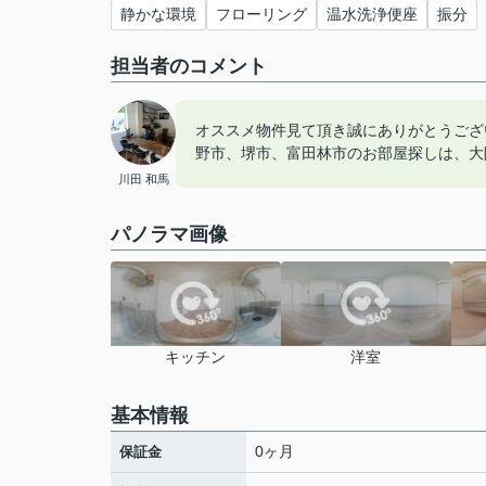
静かな環境
フローリング
温水洗浄便座
振分
担当者のコメント
オススメ物件見て頂き誠にありがとうござ
野市、堺市、富田林市のお部屋探しは、大
川田 和馬
パノラマ画像
キッチン
洋室
基本情報
0ヶ月
保証金