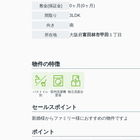
0ヶ月(0ヶ月)
敷金(保証金)
3LDK
間取り
南
向き
大阪府
富田林市
甲田
１丁目
所在地
物件の特徴
バストイレ
室内洗濯機
独立洗面台
別
置場
セールスポイント
新婚様からファミリー様におすすめの物件ですよ
ポイント