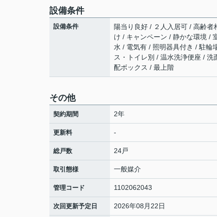
設備条件
設備条件
陽当り良好 / ２人入居可 / 高齢者相
け / キャンペーン / 静かな環境 /
水 / 電気有 / 照明器具付き / 駐
ス・トイレ別 / 温水洗浄便座 / 洗
配ボックス / 最上階
その他
2年
契約期間
-
更新料
24戸
総戸数
一般媒介
取引態様
1102062043
管理コード
2026年08月22日
次回更新予定日