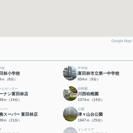
Google Ma
学校
中学校
田林小学校
富田林市立第一中学校
34ｍ（8分）
654ｍ（9分）
ームセンター
幼稚園
ーナン富田林店
川西幼稚園
049ｍ（14分）
1074ｍ（14分）
ーパー
公園
務スーパー 富田林店
津々山台公園
639ｍ（21分）
1947ｍ（25分）
学
インテリア