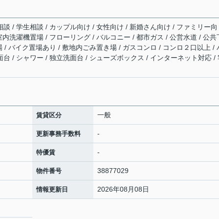
談 / 学生相談 / カップル向け / 女性向け / 新婚さん向け / ファミリー向
 室内洗濯機置場 / フローリング / バルコニー / 都市ガス / 公営水道 / 公共
輪場 / バイク置場あり / 敷地内ごみ置き場 / ガスコンロ / コンロ２口以上 / 
面台 / シャワー / 独立洗面台 / シューズボックス / インターネット対応 /
一般
賃貸区分
-
更新事務手数料
-
特優賃
38877029
物件番号
2026年08月08日
情報更新日