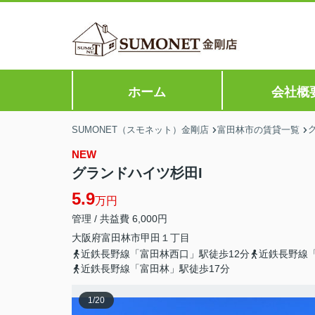
ホーム
会社概
SUMONET（スモネット）金剛店
富田林市の賃貸一覧
NEW
グランドハイツ杉田I
5.9
万円
管理 / 共益費 6,000円
大阪府
富田林市
甲田
１丁目
近鉄長野線「富田林西口」駅徒歩12分
近鉄長野線「
近鉄長野線「富田林」駅徒歩17分
1
/
20