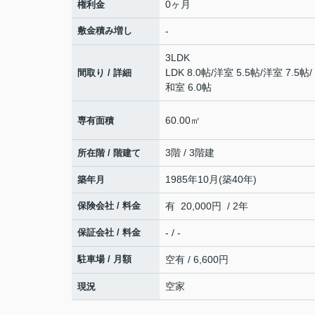
0ヶ月
権利金
敷金積み増し
-
3LDK
LDK 8.0帖
/
洋室 5.5帖
/
洋室 7.5帖
/
間取り / 詳細
和室 6.0帖
60.00㎡
専有面積
3階 / 3階建
所在階 / 階建て
1985年10月(築40年)
築年月
保険会社 / 料金
有 20,000円 / 2年
保証会社 / 料金
- / -
駐車場 / 月額
空有 / 6,600円
空家
現況