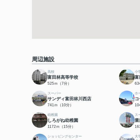
周辺施設
高校
小
富田林高等学校
富
525ｍ（7分）
6
スーパー
ホ
サンディ富田林川西店
コ
741ｍ（10分）
1
幼稚園
ス
しろがね幼稚園
業
1172ｍ（15分）
1
ショッピングセンター
大