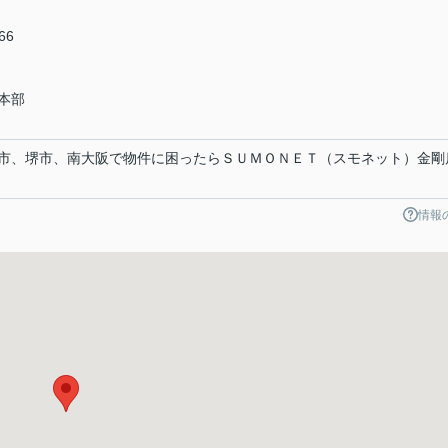
66
本部
市、堺市、南大阪で物件に困ったらＳＵＭＯＮＥＴ（スモネット）金剛
情報