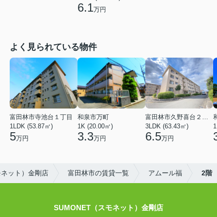
6.1
万円
よく見られている物件
富田林市寺池台１丁目
和泉市万町
富田林市久野喜台２丁目
1LDK (53.87㎡)
1K (20.00㎡)
3LDK (63.43㎡)
1
5
3.3
6.5
万円
万円
万円
スモネット）金剛店
富田林市の賃貸一覧
アムール福
2階
SUMONET（スモネット）金剛店