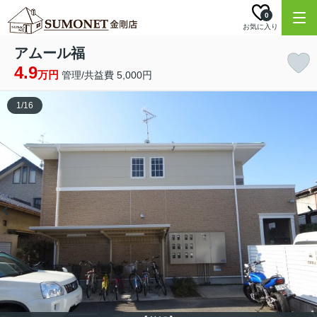
0
お気に入り
アムール福
4.9
万円
管理/共益費 5,000円
1
/
16