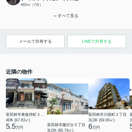
493ｍ（7分）
すべて見る
メールで共有する
LINEで共有する
近隣の物件
富田林市東板持町３丁目
富田林市川面町２丁目
4DK (67.83㎡)
3LDK (59.00㎡)
3
5.5
6
富田林市藤沢台５丁目
万円
万円
3LDK (65.74㎡)