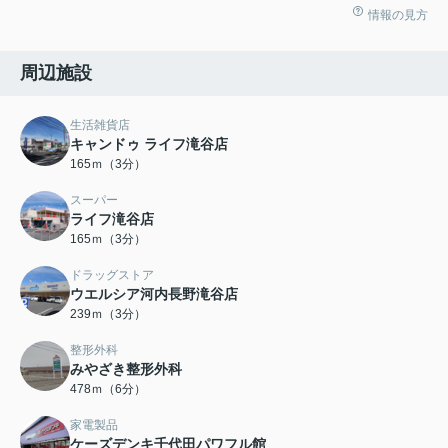
情報の見方
周辺施設
生活雑貨店
キャンドゥ ライフ滝谷店
165ｍ（3分）
スーパー
ライフ滝谷店
165ｍ（3分）
ドラッグストア
ウエルシア河内長野滝谷店
239ｍ（3分）
整形外科
みやざき整形外科
478ｍ（6分）
家電製品
ケーズデンキ千代田パワフル館