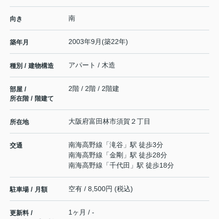
南
向き
2003年9月(築22年)
築年月
アパート / 木造
種別 / 建物構造
2階 / 2階 / 2階建
部屋 /
所在階 / 階建て
大阪府
富田林市
須賀
２丁目
所在地
南海高野線
「
滝谷
」駅 徒歩3分
交通
南海高野線
「
金剛
」駅 徒歩28分
南海高野線
「
千代田
」駅 徒歩18分
空有 / 8,500円 (税込)
駐車場 / 月額
1ヶ月 / -
更新料 /