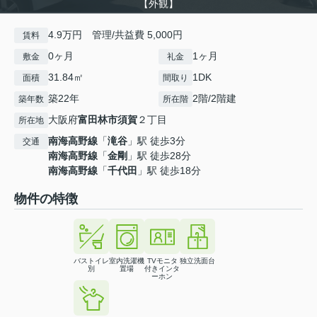
【外観】
4.9万円 管理/共益費 5,000円
賃料
0ヶ月
1ヶ月
敷金
礼金
31.84㎡
1DK
面積
間取り
築22年
2階/2階建
築年数
所在階
大阪府
富田林市
須賀
２丁目
所在地
南海高野線
「
滝谷
」駅 徒歩3分
交通
南海高野線
「
金剛
」駅 徒歩28分
南海高野線
「
千代田
」駅 徒歩18分
物件の特徴
バストイレ
室内洗濯機
TVモニタ
独立洗面台
別
置場
付きインタ
ーホン