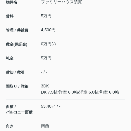
ファミリーハウス須賀
物件名
5万円
賃料
4,500円
管理 / 共益費
0万円(-)
敷金(保証金)
5万円
礼金
- / -
償却 / 敷引
3DK
間取り / 詳細
DK 7.5帖
/
洋室 6.0帖
/
洋室 6.0帖
/
和室 6.0帖
53.40㎡ / -
面積 /
バルコニー面積
南西
向き