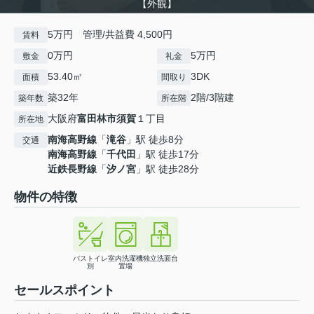
【外観】
5万円 管理/共益費 4,500円
賃料
0万円
5万円
敷金
礼金
53.40㎡
3DK
面積
間取り
築32年
2階/3階建
築年数
所在階
大阪府
富田林市
須賀
１丁目
所在地
南海高野線
「
滝谷
」駅 徒歩8分
交通
南海高野線
「
千代田
」駅 徒歩17分
近鉄長野線
「
汐ノ宮
」駅 徒歩28分
物件の特徴
バストイレ
室内洗濯機
独立洗面台
別
置場
セールスポイント