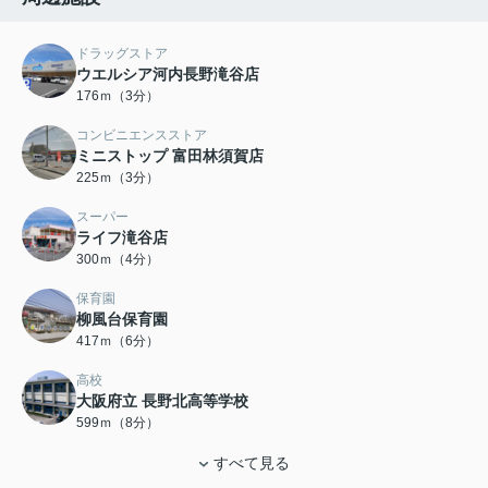
ドラッグストア
ウエルシア河内長野滝谷店
176ｍ（3分）
コンビニエンスストア
ミニストップ 富田林須賀店
225ｍ（3分）
スーパー
ライフ滝谷店
300ｍ（4分）
保育園
柳風台保育園
417ｍ（6分）
高校
大阪府立 長野北高等学校
599ｍ（8分）
すべて見る