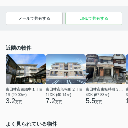
メールで共有する
LINEで共有する
近隣の物件
富田林市錦織中１丁目
富田林市若松町２丁目
富田林市東板持町３丁目
1R (20.00㎡)
1LDK (40.14㎡)
4DK (67.83㎡)
3
3.2
7.2
5.5
万円
万円
万円
よく見られている物件