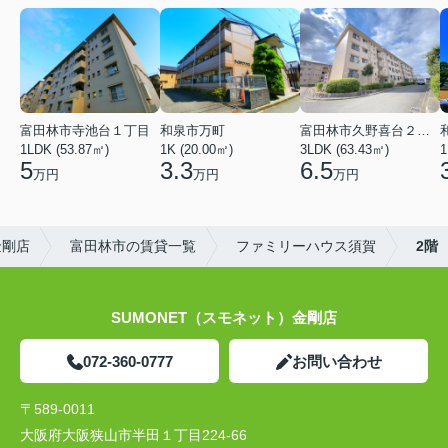
富田林市寺池台１丁目
和泉市万町
富田林市久野喜台２丁目
1LDK (53.87㎡)
1K (20.00㎡)
3LDK (63.43㎡)
1
5
3.3
6.5
万円
万円
万円
金剛店
富田林市の賃貸一覧
ファミリーハウス須賀
2階
SUMONET（スモネット）金剛店
072-360-0777
お問い合わせ
〒589-0011
大阪府大阪狭山市半田１丁目224-66