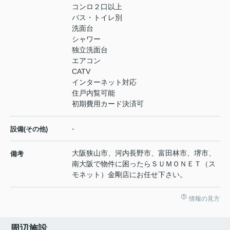
コンロ２口以上
バス・トイレ別
洗面台
シャワー
独立洗面台
エアコン
CATV
インターネット対応
住戸内覧可能
初期費用カード決済可
-
設備(その他)
大阪狭山市、河内長野市、富田林市、堺市、
備考
南大阪で物件に困ったらＳＵＭＯＮＥＴ（ス
モネット）金剛店にお任せ下さい。
情報の見方
周辺施設