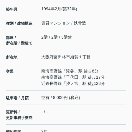
1994年2月(築32年)
築年月
賃貸マンション / 鉄骨造
種別 / 建物構造
2階 / 2階 / 3階建
部屋 /
所在階 / 階建て
大阪府
富田林市
須賀
１丁目
所在地
南海高野線
「
滝谷
」駅 徒歩8分
交通
南海高野線
「
千代田
」駅 徒歩17分
近鉄長野線
「
汐ノ宮
」駅 徒歩28分
空有 / 8,000円 (税込)
駐車場 / 月額
- / -
更新料 /
更新事務手数料
2年
契約期間