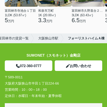
富田林市寺池台１丁目
和泉市万町
富田林市久野喜台２丁目
1LDK (53.87㎡)
1K (20.00㎡)
3LDK (63.43㎡)
1
5
3.3
6.5
万円
万円
万円
富田林市の賃貸一覧
大阪狭山市駅
フォーリストハイムＡ棟
SUMONET（スモネット）金剛店
072-360-0777
お問い合わせ
〒589-0011
大阪府大阪狭山市半田１丁目224-66
営業時間：
10：00～18：00
定休日：
水曜日・年末年始・夏季休暇