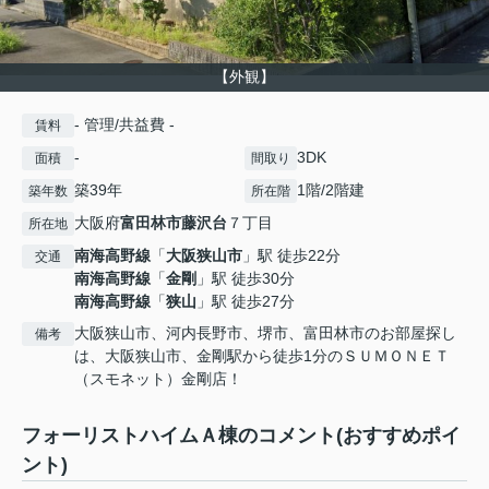
【外観】
- 管理/共益費 -
賃料
-
3DK
面積
間取り
築39年
1階/2階建
築年数
所在階
大阪府
富田林市
藤沢台
７丁目
所在地
南海高野線
「
大阪狭山市
」駅 徒歩22分
交通
南海高野線
「
金剛
」駅 徒歩30分
南海高野線
「
狭山
」駅 徒歩27分
大阪狭山市、河内長野市、堺市、富田林市のお部屋探し
備考
は、大阪狭山市、金剛駅から徒歩1分のＳＵＭＯＮＥＴ
（スモネット）金剛店！
フォーリストハイムＡ棟のコメント(おすすめポイ
ント)