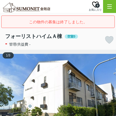
0
お気に入り
この物件の募集は終了しました。
フォーリストハイムＡ棟
空室0
-
管理/共益費 -
1
/
3