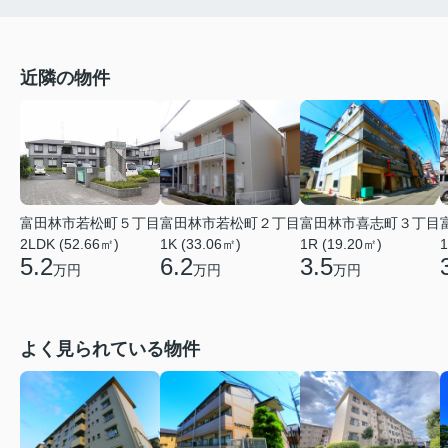
近隣の物件
富田林市若松町５丁目
富田林市若松町２丁目
富田林市喜志町３丁目
2LDK (52.66㎡)
1K (33.06㎡)
1R (19.20㎡)
1
5.2
6.2
3.5
万円
万円
万円
よく見られている物件