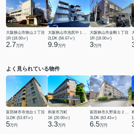
大阪狭山市金剛１丁目
大阪狭山市狭山２丁目
大阪狭山市池尻中１丁目
1R (18.00㎡)
1R (18.00㎡)
2LDK (56.67㎡)
1
3
2.7
9.9
万円
万円
万円
よく見られている物件
富田林市寺池台１丁目
和泉市万町
富田林市久野喜台２丁目
1LDK (53.87㎡)
1K (20.00㎡)
3LDK (63.43㎡)
1
5
3.3
6.5
万円
万円
万円