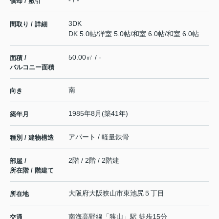
- / -
償却 / 敷引
3DK
間取り / 詳細
DK 5.0帖
/
洋室 5.0帖
/
和室 6.0帖
/
和室 6.0帖
50.00㎡ / -
面積 /
バルコニー面積
南
向き
1985年8月(築41年)
築年月
アパート / 軽量鉄骨
種別 / 建物構造
2階 / 2階 / 2階建
部屋 /
所在階 / 階建て
大阪府
大阪狭山市
東池尻
５丁目
所在地
南海高野線
「
狭山
」駅 徒歩15分
交通