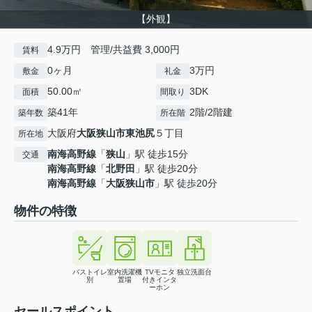
【外観】
4.9万円 管理/共益費 3,000円
賃料
0ヶ月
3万円
敷金
礼金
50.00㎡
3DK
面積
間取り
築41年
2階/2階建
築年数
所在階
大阪府
大阪狭山市
東池尻
５丁目
所在地
南海高野線
「
狭山
」駅 徒歩15分
交通
南海高野線
「
北野田
」駅 徒歩20分
南海高野線
「
大阪狭山市
」駅 徒歩20分
物件の特徴
バストイレ
室内洗濯機
TVモニタ
独立洗面台
別
置場
付きインタ
ーホン
セールスポイント