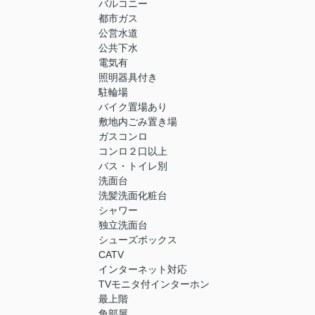
バルコニー
都市ガス
公営水道
公共下水
電気有
照明器具付き
駐輪場
バイク置場あり
敷地内ごみ置き場
ガスコンロ
コンロ２口以上
バス・トイレ別
洗面台
洗髪洗面化粧台
シャワー
独立洗面台
シューズボックス
CATV
インターネット対応
TVモニタ付インターホン
最上階
角部屋