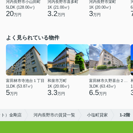
河内長野市小山田町
河内長野市喜多町
河内長野市栄町
5LDK (128.00㎡)
1K (21.00㎡)
1K (20.00㎡)
6
20
3.2
3
万円
万円
万円
よく見られている物件
富田林市寺池台１丁目
和泉市万町
富田林市久野喜台２丁目
1LDK (53.87㎡)
1K (20.00㎡)
3LDK (63.43㎡)
1
5
3.3
6.5
万円
万円
万円
ット）金剛店
河内長野市の賃貸一覧
小塩町貸家
1-2階