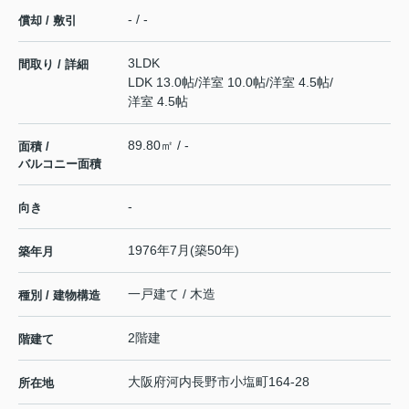
- / -
償却 / 敷引
3LDK
間取り / 詳細
LDK 13.0帖
/
洋室 10.0帖
/
洋室 4.5帖
/
洋室 4.5帖
89.80㎡ / -
面積 /
バルコニー面積
-
向き
1976年7月(築50年)
築年月
一戸建て / 木造
種別 / 建物構造
2階建
階建て
大阪府
河内長野市
小塩町
164-28
所在地