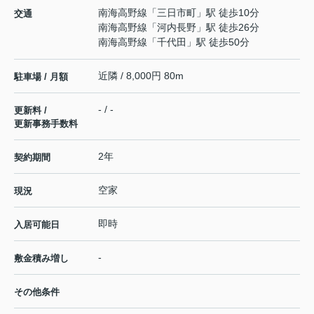
南海高野線
「
三日市町
」駅 徒歩10分
交通
南海高野線
「
河内長野
」駅 徒歩26分
南海高野線
「
千代田
」駅 徒歩50分
近隣 / 8,000円 80m
駐車場 / 月額
- / -
更新料 /
更新事務手数料
2年
契約期間
空家
現況
即時
入居可能日
-
敷金積み増し
その他条件