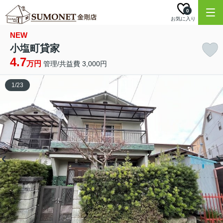
0
お気に入り
NEW
小塩町貸家
4.7
万円
管理/共益費 3,000円
1
/
23