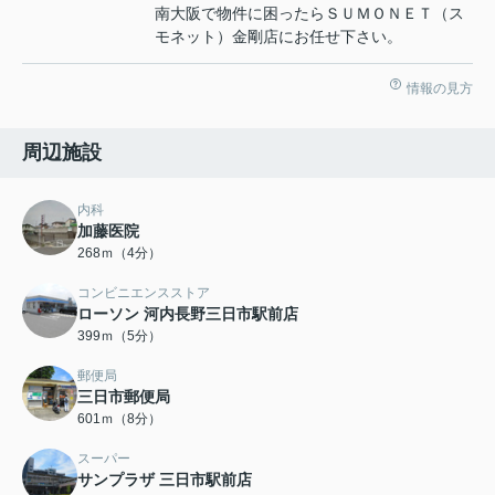
南大阪で物件に困ったらＳＵＭＯＮＥＴ（ス
モネット）金剛店にお任せ下さい。
情報の見方
周辺施設
内科
加藤医院
268ｍ（4分）
コンビニエンスストア
ローソン 河内長野三日市駅前店
399ｍ（5分）
郵便局
三日市郵便局
601ｍ（8分）
スーパー
サンプラザ 三日市駅前店