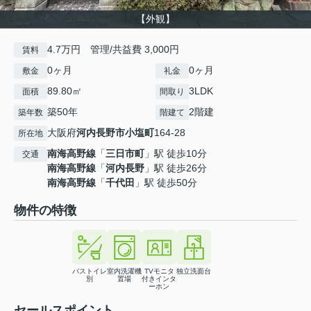
【外観】
4.7万円 管理/共益費 3,000円
賃料
0ヶ月
0ヶ月
敷金
礼金
89.80㎡
3LDK
面積
間取り
築50年
2階建
築年数
階建て
大阪府
河内長野市
小塩町
164-28
所在地
南海高野線
「
三日市町
」駅 徒歩10分
交通
南海高野線
「
河内長野
」駅 徒歩26分
南海高野線
「
千代田
」駅 徒歩50分
物件の特徴
バストイレ
室内洗濯機
TVモニタ
独立洗面台
別
置場
付きインタ
ーホン
セールスポイント