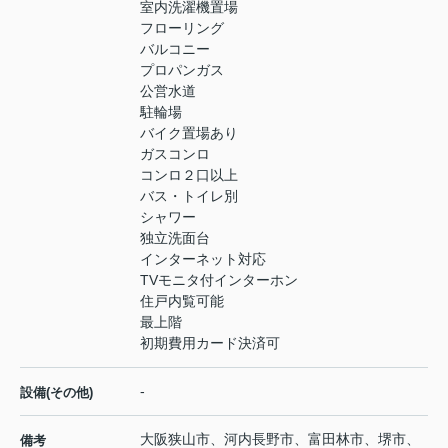
室内洗濯機置場
フローリング
バルコニー
プロパンガス
公営水道
駐輪場
バイク置場あり
ガスコンロ
コンロ２口以上
バス・トイレ別
シャワー
独立洗面台
インターネット対応
TVモニタ付インターホン
住戸内覧可能
最上階
初期費用カード決済可
-
設備(その他)
大阪狭山市、河内長野市、富田林市、堺市、
備考