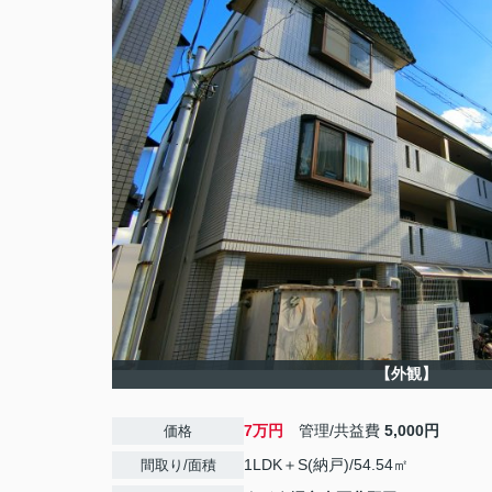
【外観】
7万円
管理/共益費
5,000円
価格
1LDK＋S(納戸)/54.54㎡
間取り/面積