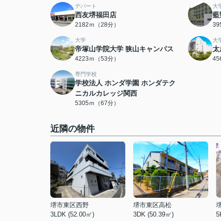
デパート
大
西友堺福田店
藍
2182ｍ（28分）
3
大学
大
帝塚山学院大学 狭山キャンパス
太
4223ｍ（53分）
4
専門学校
学校法人 ホンダ学園 ホンダテク
ニカルカレッジ関西
5305ｍ（67分）
近隣の物件
堺市東区西野
堺市東区高松
3LDK (52.00㎡)
3DK (50.39㎡)
5