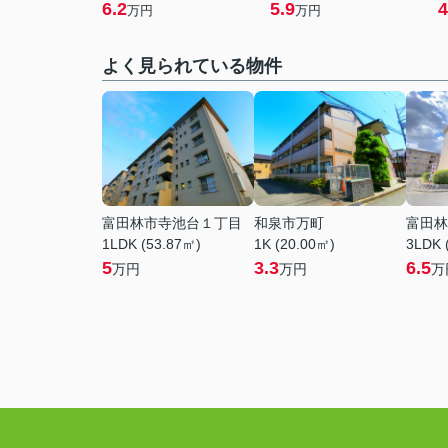
6.2
5.9
4
万円
万円
よく見られている物件
富田林市寺池台１丁目
和泉市万町
富田林
1LDK (53.87㎡)
1K (20.00㎡)
3LDK 
5
3.3
6.5
万円
万円
万