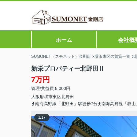
ホーム
会社概
SUMONET（スモネット）金剛店
堺市東区の賃貸一覧
新栄プロパティー北野田Ⅱ
7万円
管理/共益費 5,000円
大阪府
堺市東区
北野田
南海高野線「北野田」駅徒歩7分
南海高野線「狭山
1
/
17