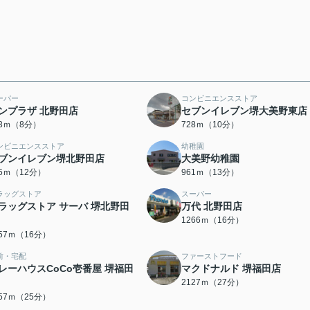
ーパー
コンビニエンスストア
ンプラザ 北野田店
セブンイレブン堺大美野東店
93ｍ（8分）
728ｍ（10分）
ンビニエンスストア
幼稚園
ブンイレブン堺北野田店
大美野幼稚園
35ｍ（12分）
961ｍ（13分）
ラッグストア
スーパー
ラッグストア サーバ 堺北野田
万代 北野田店
1266ｍ（16分）
257ｍ（16分）
前・宅配
ファーストフード
レーハウスCoCo壱番屋 堺福田
マクドナルド 堺福田店
2127ｍ（27分）
957ｍ（25分）