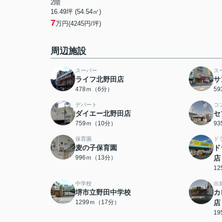
2階
16.49坪 (54.54㎡)
7
万円(4245円/坪)
周辺施設
スーパー
ス
ライフ北野田店
サ
478ｍ（6分）
5
デパート
コ
ダイエー北野田店
セ
759ｍ（10分）
9
保育園
ド
麦の子保育園
ド
996ｍ（13分）
店
1
中学校
出
堺市立野田中学校
カ
1299ｍ（17分）
店
1