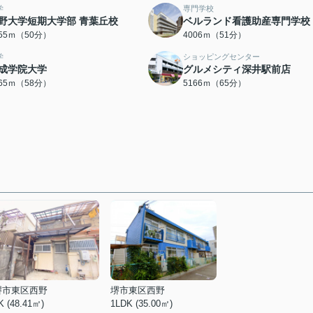
学
専門学校
野大学短期大学部 青葉丘校
ベルランド看護助産専門学校
955ｍ（50分）
4006ｍ（51分）
学
ショッピングセンター
成学院大学
グルメシティ深井駅前店
565ｍ（58分）
5166ｍ（65分）
堺市東区西野
堺市東区西野
K (48.41㎡)
1LDK (35.00㎡)