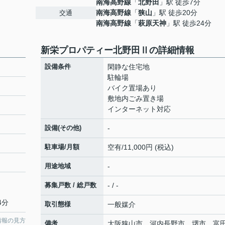
南海高野線
「
北野田
」駅 徒歩7分
南海高野線
「
狭山
」駅 徒歩20分
交通
南海高野線
「
萩原天神
」駅 徒歩24分
新栄プロパティー北野田Ⅱの詳細情報
設備条件
閑静な住宅地
駐輪場
バイク置場あり
敷地内ごみ置き場
インターネット対応
設備(その他)
-
駐車場/月額
空有/11,000円 (税込)
用途地域
-
募集戸数 / 総戸数
- / -
4分
取引態様
一般媒介
情報の見方
備考
大阪狭山市、河内長野市、堺市、富