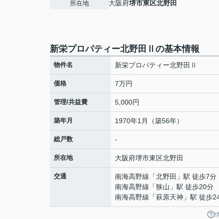
大阪府
堺市東区
北野田
所在地
新栄プロパティー北野田Ⅱの基本情報
物件名
新栄プロパティー北野田Ⅱ
価格
7万円
管理/共益費
5,000円
築年月
1970年1月（築56年）
総戸数
-
所在地
大阪府
堺市東区
北野田
交通
南海高野線
「
北野田
」駅 徒歩7分
南海高野線
「
狭山
」駅 徒歩20分
南海高野線
「
萩原天神
」駅 徒歩2