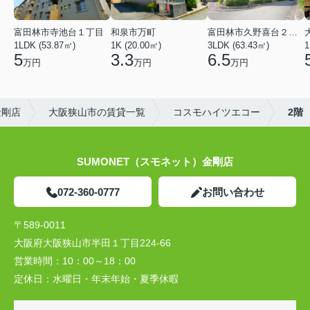
富田林市寺池台１丁目
和泉市万町
富田林市久野喜台２丁目
1LDK (53.87㎡)
1K (20.00㎡)
3LDK (63.43㎡)
1
5
3.3
6.5
万円
万円
万円
金剛店
大阪狭山市の賃貸一覧
コスモハイツエコー
2階
SUMONET（スモネット）金剛店
072-360-0777
お問い合わせ
〒589-0011
大阪府大阪狭山市半田１丁目224-66
営業時間：
10：00～18：00
定休日：
水曜日・年末年始・夏季休暇