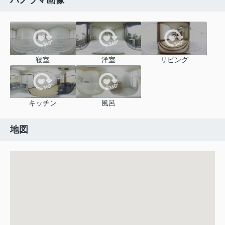
パノラマ画像
寝室
洋室
リビング
キッチン
風呂
地図