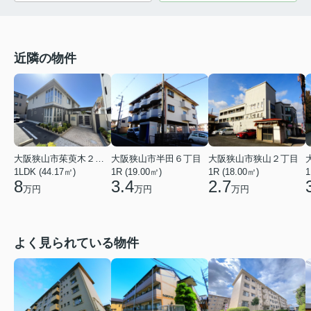
近隣の物件
大阪狭山市茱萸木２丁目
大阪狭山市半田６丁目
大阪狭山市狭山２丁目
1LDK (44.17㎡)
1R (19.00㎡)
1R (18.00㎡)
1
8
3.4
2.7
万円
万円
万円
よく見られている物件