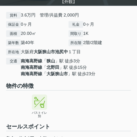
【外観】
3.6万円 管理/共益費 2,000円
賃料
0ヶ月
0ヶ月
保証金
礼金
20.00㎡
1K
面積
間取り
築40年
2階/2階建
築年数
所在階
大阪府
大阪狭山市
池尻中
１丁目
所在地
南海高野線
「
狭山
」駅 徒歩3分
交通
南海高野線
「
北野田
」駅 徒歩15分
南海高野線
「
大阪狭山市
」駅 徒歩23分
物件の特徴
バストイレ
別
セールスポイント