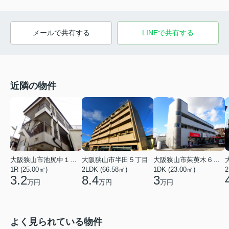
メールで共有する
LINEで共有する
近隣の物件
大阪狭山市池尻中１丁目
大阪狭山市半田５丁目
大阪狭山市茱萸木６丁目
1R (25.00㎡)
2LDK (66.58㎡)
1DK (23.00㎡)
2
3.2
8.4
3
万円
万円
万円
よく見られている物件