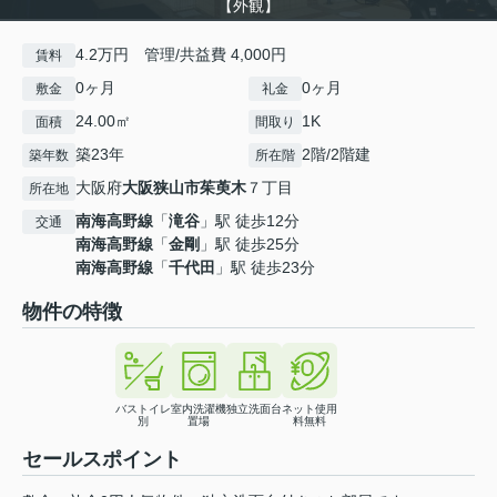
【外観】
4.2万円 管理/共益費 4,000円
賃料
0ヶ月
0ヶ月
敷金
礼金
24.00㎡
1K
面積
間取り
築23年
2階/2階建
築年数
所在階
大阪府
大阪狭山市
茱萸木
７丁目
所在地
南海高野線
「
滝谷
」駅 徒歩12分
交通
南海高野線
「
金剛
」駅 徒歩25分
南海高野線
「
千代田
」駅 徒歩23分
物件の特徴
バストイレ
室内洗濯機
独立洗面台
ネット使用
別
置場
料無料
セールスポイント