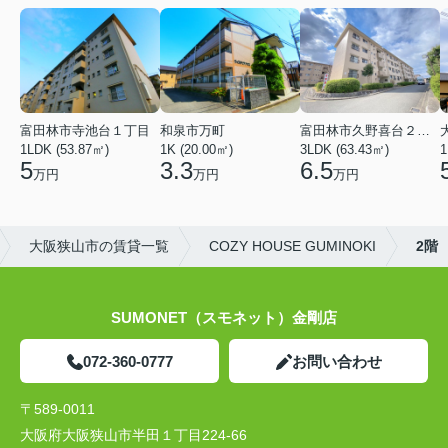
富田林市寺池台１丁目
和泉市万町
富田林市久野喜台２丁目
1LDK (53.87㎡)
1K (20.00㎡)
3LDK (63.43㎡)
1
5
3.3
6.5
万円
万円
万円
大阪狭山市の賃貸一覧
COZY HOUSE GUMINOKI
2階
SUMONET（スモネット）金剛店
072-360-0777
お問い合わせ
〒589-0011
大阪府大阪狭山市半田１丁目224-66