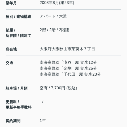
2003年8月(築23年)
築年月
アパート / 木造
種別 / 建物構造
2階 / 2階 / 2階建
部屋 /
所在階 / 階建て
大阪府
大阪狭山市
茱萸木
７丁目
所在地
南海高野線
「
滝谷
」駅 徒歩12分
交通
南海高野線
「
金剛
」駅 徒歩25分
南海高野線
「
千代田
」駅 徒歩23分
空有 / 7,700円 (税込)
駐車場 / 月額
- / -
更新料 /
更新事務手数料
1年
契約期間