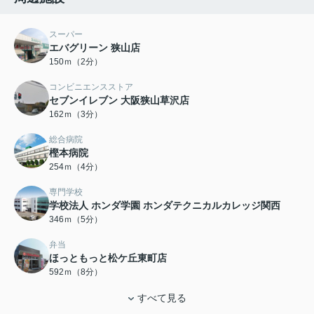
スーパー
エバグリーン 狭山店
150ｍ（2分）
コンビニエンスストア
セブンイレブン 大阪狭山草沢店
162ｍ（3分）
総合病院
樫本病院
254ｍ（4分）
専門学校
学校法人 ホンダ学園 ホンダテクニカルカレッジ関西
346ｍ（5分）
弁当
ほっともっと松ケ丘東町店
592ｍ（8分）
すべて見る