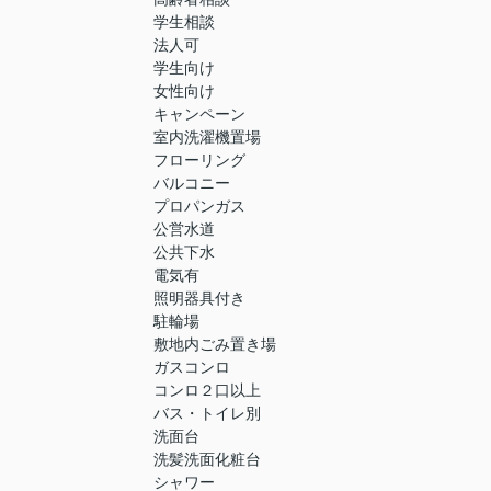
学生相談
法人可
学生向け
女性向け
キャンペーン
室内洗濯機置場
フローリング
バルコニー
プロパンガス
公営水道
公共下水
電気有
照明器具付き
駐輪場
敷地内ごみ置き場
ガスコンロ
コンロ２口以上
バス・トイレ別
洗面台
洗髪洗面化粧台
シャワー