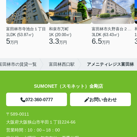
富田林市寺池台１丁目
和泉市万町
富田林市久野喜台２丁目
1LDK (53.87㎡)
1K (20.00㎡)
3LDK (63.43㎡)
1
5
3.3
6.5
万円
万円
万円
富田林市の賃貸一覧
富田林西口駅
アメニティレジス富田林
SUMONET（スモネット）金剛店
072-360-0777
お問い合わせ
〒589-0011
大阪府大阪狭山市半田１丁目224-66
営業時間：
10：00～18：00