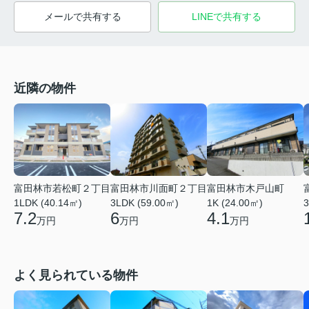
メールで共有する
LINEで共有する
近隣の物件
富田林市若松町２丁目
富田林市川面町２丁目
富田林市木戸山町
1LDK (40.14㎡)
3LDK (59.00㎡)
1K (24.00㎡)
3
7.2
6
4.1
万円
万円
万円
よく見られている物件