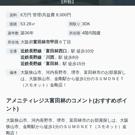
【外観】
6万円 管理/共益費 8,000円
賃料
53.28㎡
3DK
面積
間取り
築36年
4階/5階建
築年数
所在階
大阪府
富田林市
甲田
６丁目
所在地
近鉄長野線
「
富田林西口
」駅 徒歩10分
交通
近鉄長野線
「
川西
」駅 徒歩8分
近鉄長野線
「
富田林
」駅 徒歩15分
大阪狭山市、河内長野市、堺市、富田林市のお部屋探し
備考
は、大阪狭山市、金剛駅から徒歩1分のＳＵＭＯＮＥＴ
（スモネット）金剛店！
アメニティレジス富田林のコメント(おすすめポイ
ント)
大阪狭山市、河内長野市、堺市、富田林市のお部屋探しは、大阪
狭山市、金剛駅から徒歩1分のＳＵＭＯＮＥＴ（スモネット）金
剛店！