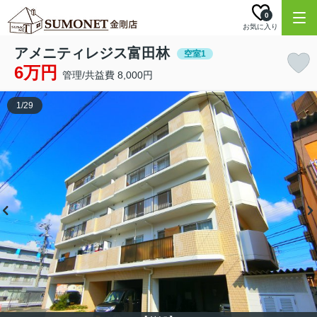
0
お気に入り
アメニティレジス富田林
空室1
6万円
管理/共益費 8,000円
1
/
29