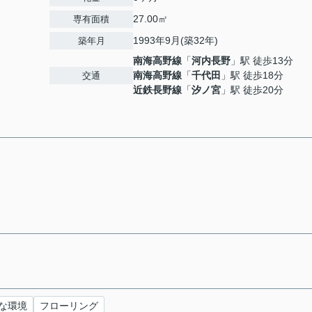
27.00㎡
専有面積
1993年9月(築32年)
築年月
南海高野線
「
河内長野
」駅 徒歩13分
南海高野線
「
千代田
」駅 徒歩18分
交通
近鉄長野線
「
汐ノ宮
」駅 徒歩20分
な環境
フローリング