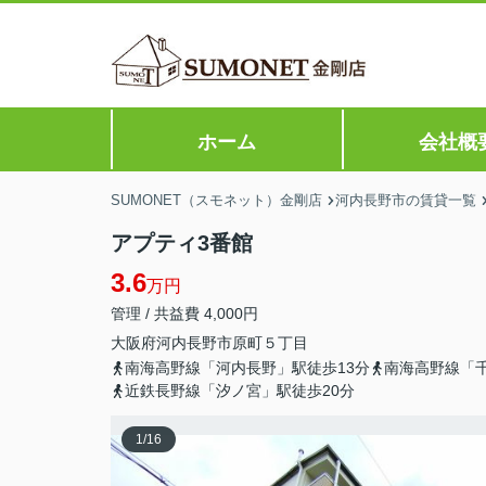
ホーム
会社概
SUMONET（スモネット）金剛店
河内長野市の賃貸一覧
アプティ3番館
3.6
万円
管理 / 共益費 4,000円
大阪府
河内長野市
原町
５丁目
南海高野線「河内長野」駅徒歩13分
南海高野線「千
近鉄長野線「汐ノ宮」駅徒歩20分
1
/
16