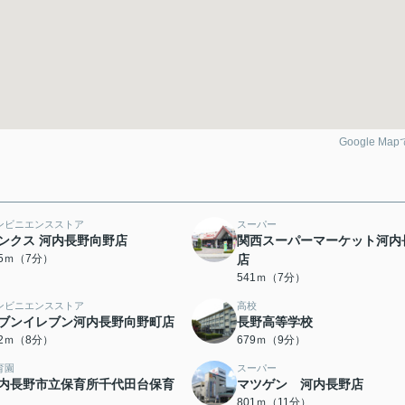
Google Ma
ンビニエンスストア
スーパー
ンクス 河内長野向野店
関西スーパーマーケット河内
25ｍ（7分）
店
541ｍ（7分）
ンビニエンスストア
高校
ブンイレブン河内長野向野町店
長野高等学校
22ｍ（8分）
679ｍ（9分）
育園
スーパー
内長野市立保育所千代田台保育
マツゲン 河内長野店
801ｍ（11分）