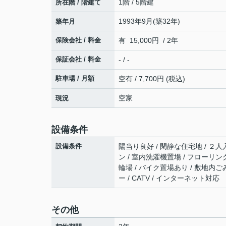
1階 / 5階建
所在階 / 階建て
1993年9月(築32年)
築年月
保険会社 / 料金
有 15,000円 / 2年
保証会社 / 料金
- / -
駐車場 / 月額
空有 / 7,700円 (税込)
空家
現況
設備条件
設備条件
陽当り良好 / 閑静な住宅地 / ２人入
ン / 室内洗濯機置場 / フローリング 
輪場 / バイク置場あり / 敷地内ご
ー / CATV / インターネット対応
その他