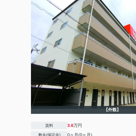
【外観】
3.6
万円
賃料
0ヶ月(0ヶ月)
敷金(保証金)