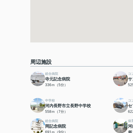
周辺施設
総合病院
コ
寺元記念病院
サ
336ｍ（5分）
5
中学校
コ
河内長野市立長野中学校
セ
558ｍ（7分）
6
総合病院
保
岡記念病院
河
691ｍ（9分）
所