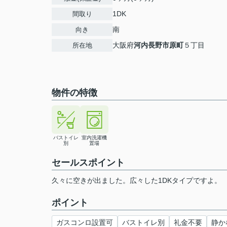
1DK
間取り
南
向き
大阪府
河内長野市
原町
５丁目
所在地
物件の特徴
バストイレ
室内洗濯機
別
置場
セールスポイント
久々に空きが出ました。広々した1DKタイプですよ。
ポイント
ガスコンロ設置可
バストイレ別
礼金不要
静か