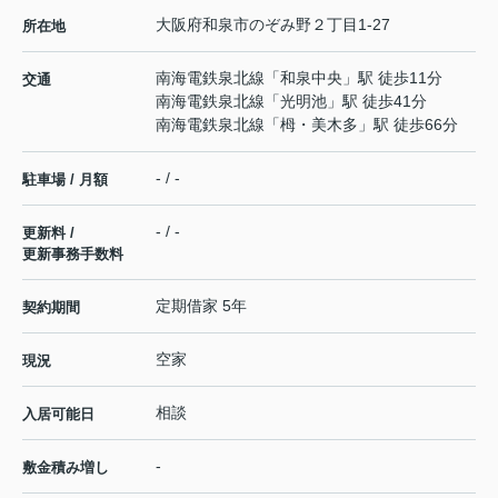
大阪府
和泉市
のぞみ野
２丁目1-27
所在地
南海電鉄泉北線
「
和泉中央
」駅 徒歩11分
交通
南海電鉄泉北線
「
光明池
」駅 徒歩41分
南海電鉄泉北線
「
栂・美木多
」駅 徒歩66分
- / -
駐車場 / 月額
- / -
更新料 /
更新事務手数料
定期借家 5年
契約期間
空家
現況
相談
入居可能日
-
敷金積み増し