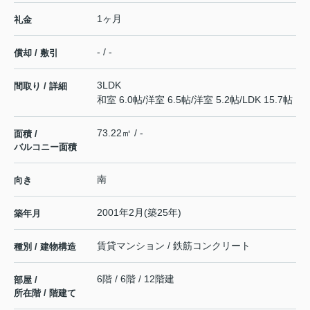
1ヶ月
礼金
- / -
償却 / 敷引
3LDK
間取り / 詳細
和室 6.0帖
/
洋室 6.5帖
/
洋室 5.2帖
/
LDK 15.7帖
73.22㎡ / -
面積 /
バルコニー面積
南
向き
2001年2月(築25年)
築年月
賃貸マンション / 鉄筋コンクリート
種別 / 建物構造
6階 / 6階 / 12階建
部屋 /
所在階 / 階建て