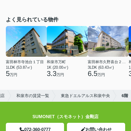
よく見られている物件
富田林市寺池台１丁目
和泉市万町
富田林市久野喜台２丁目
1LDK (53.87㎡)
1K (20.00㎡)
3LDK (63.43㎡)
1
5
3.3
6.5
万円
万円
万円
剛店
和泉市の賃貸一覧
東急ドエルアルス和泉中央
6階
SUMONET（スモネット）金剛店
072-360-0777
お問い合わせ