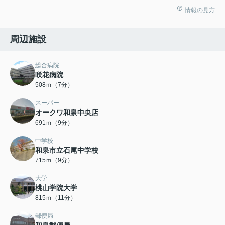
情報の見方
周辺施設
総合病院
咲花病院
508ｍ（7分）
スーパー
オークワ和泉中央店
691ｍ（9分）
中学校
和泉市立石尾中学校
715ｍ（9分）
大学
桃山学院大学
815ｍ（11分）
郵便局