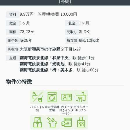
【外観】
9.9万円 管理/共益費 10,000円
賃料
1ヶ月
1ヶ月
敷金
礼金
73.22㎡
3LDK
面積
間取り
築25年
6階/12階建
築年数
所在階
大阪府
和泉市
のぞみ野
２丁目1-27
所在地
南海電鉄泉北線
「
和泉中央
」駅 徒歩11分
交通
南海電鉄泉北線
「
光明池
」駅 徒歩41分
南海電鉄泉北線
「
栂・美木多
」駅 徒歩66分
物件の特徴
バストイレ
室内洗濯機
TVモニタ
カウンター
別
置場
付きインタ
キッチン
ーホン