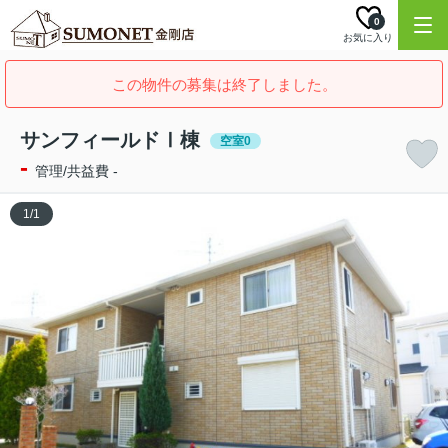
0
お気に入り
この物件の募集は終了しました。
サンフィールドⅠ棟
空室0
-
管理/共益費 -
1
/
1