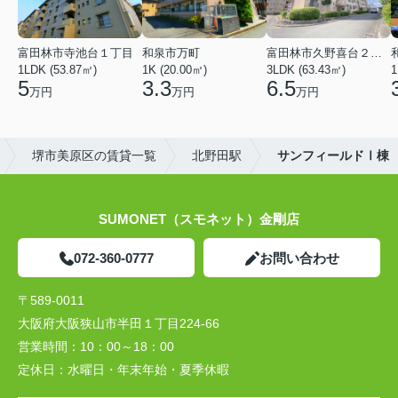
富田林市寺池台１丁目
和泉市万町
富田林市久野喜台２丁目
1LDK (53.87㎡)
1K (20.00㎡)
3LDK (63.43㎡)
1
5
3.3
6.5
万円
万円
万円
堺市美原区の賃貸一覧
北野田駅
サンフィールドⅠ棟
SUMONET（スモネット）金剛店
072-360-0777
お問い合わせ
〒589-0011
大阪府大阪狭山市半田１丁目224-66
営業時間：
10：00～18：00
定休日：
水曜日・年末年始・夏季休暇