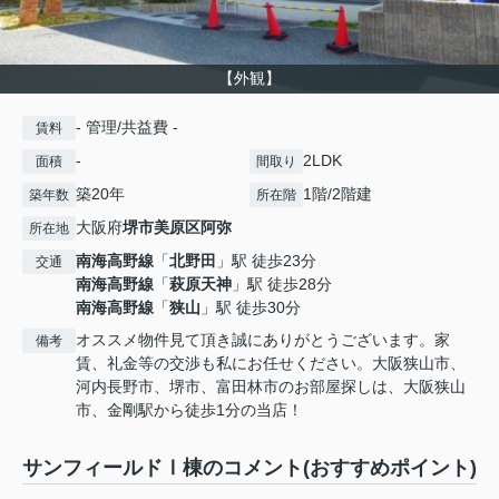
【外観】
- 管理/共益費 -
賃料
-
2LDK
面積
間取り
築20年
1階/2階建
築年数
所在階
大阪府
堺市美原区
阿弥
所在地
南海高野線
「
北野田
」駅 徒歩23分
交通
南海高野線
「
萩原天神
」駅 徒歩28分
南海高野線
「
狭山
」駅 徒歩30分
オススメ物件見て頂き誠にありがとうございます。家
備考
賃、礼金等の交渉も私にお任せください。大阪狭山市、
河内長野市、堺市、富田林市のお部屋探しは、大阪狭山
市、金剛駅から徒歩1分の当店！
サンフィールドⅠ棟のコメント(おすすめポイント)