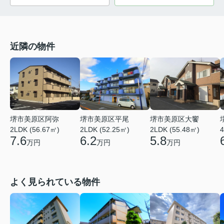
近隣の物件
堺市美原区平尾
堺市美原区大饗
堺市美原区阿弥
2LDK (52.25㎡)
2LDK (55.48㎡)
4
2LDK (56.67㎡)
6.2
5.8
7.6
万円
万円
万円
よく見られている物件