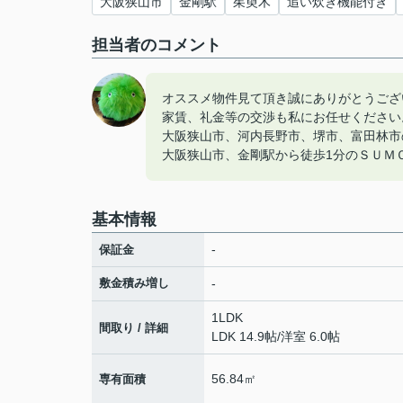
大阪狭山市
金剛駅
茱萸木
追い炊き機能付き
担当者のコメント
オススメ物件見て頂き誠にありがとうござ
家賃、礼金等の交渉も私にお任せください
大阪狭山市、河内長野市、堺市、富田林市
大阪狭山市、金剛駅から徒歩1分のＳＵＭ
基本情報
-
保証金
敷金積み増し
-
1LDK
間取り / 詳細
LDK 14.9帖
/
洋室 6.0帖
56.84㎡
専有面積