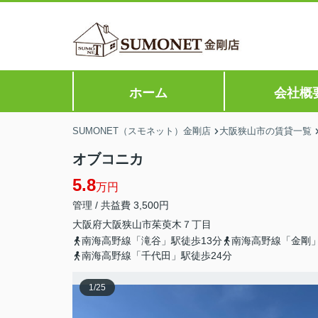
ホーム
会社概
SUMONET（スモネット）金剛店
大阪狭山市の賃貸一覧
オブコニカ
5.8
万円
管理 / 共益費 3,500円
大阪府
大阪狭山市
茱萸木
７丁目
南海高野線「滝谷」駅徒歩13分
南海高野線「金剛」
南海高野線「千代田」駅徒歩24分
1
/
25