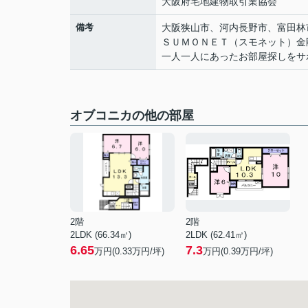
大阪府宅地建物取引業協会
備考
大阪狭山市、河内長野市、富田林
ＳＵＭＯＮＥＴ（スモネット）金
一人一人にあったお部屋探しをサ
オブコニカの他の部屋
2階
2階
2LDK (66.34㎡)
2LDK (62.41㎡)
6.65
7.3
万円(
0.33
万円/坪)
万円(
0.39
万円/坪)