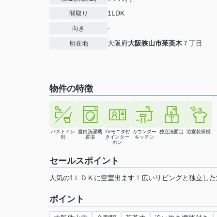
1LDK
間取り
-
向き
大阪府
大阪狭山市
茱萸木
７丁目
所在地
物件の特徴
バストイレ
室内洗濯機
TVモニタ付
カウンター
独立洗面台
浴室乾燥機
別
置場
きインター
キッチン
ホン
セールスポイント
人気の1ＬＤＫに空室出ます！広いリビングと独立した
ポイント