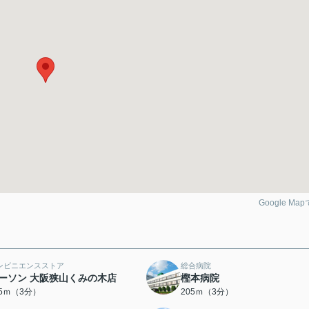
Google Ma
ンビニエンスストア
総合病院
ーソン 大阪狭山くみの木店
樫本病院
05ｍ（3分）
205ｍ（3分）