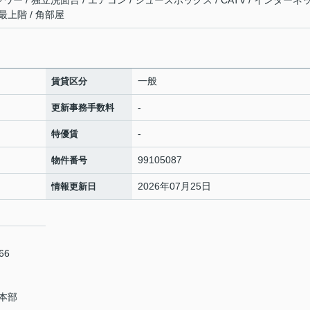
ャワー / 独立洗面台 / エアコン / シューズボックス / CATV / インターネ
最上階 / 角部屋
一般
賃貸区分
-
更新事務手数料
-
特優賃
99105087
物件番号
2026年07月25日
情報更新日
66
本部