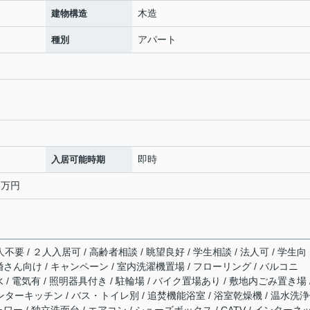
木造
建物構造
アパート
種別
即時
入居可能時期
6万円
不要 / ２人入居可 / 高齢者相談 / 眺望良好 / 学生相談 / 法人可 / 学生向
新婚さん向け / キャンペーン / 室内洗濯機置場 / フローリング / バルコニ
水 / 電気有 / 照明器具付き / 駐輪場 / バイク置場あり / 敷地内ごみ置き場 
ンターキッチン / バス・トイレ別 / 追焚機能浴室 / 浴室乾燥機 / 温水洗