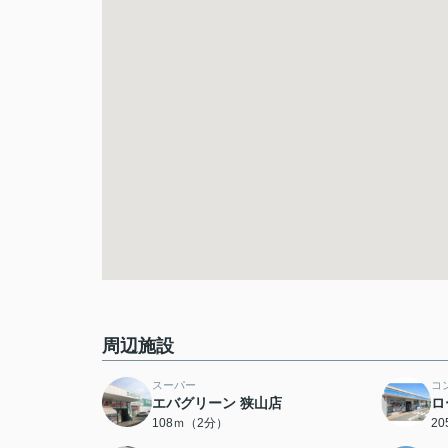
周辺施設
スーパー
コ
エバグリーン 狭山店
ロ
108ｍ（2分）
2