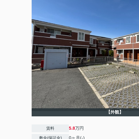
【外観】
5.8
万円
賃料
0ヶ月(-)
敷金(保証金)