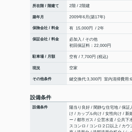
2階 / 2階建
所在階 / 階建て
2009年6月(築17年)
築年月
保険会社 / 料金
有 15,000円 / 2年
保証会社 / 料金
必加入 / その他
初回保証料：22,000円
駐車場 / 月額
空有 / 7,700円 (税込)
空家
現況
その他条件
鍵交換代:3,300円 室内清掃費用:
設備条件
設備条件
陽当り良好 / 閑静な住宅地 / 保証人
け / カップル向け / 女性向け / 
ー / 都市ガス / 公営水道 / 公共下
スコンロ / コンロ２口以上 / カウ