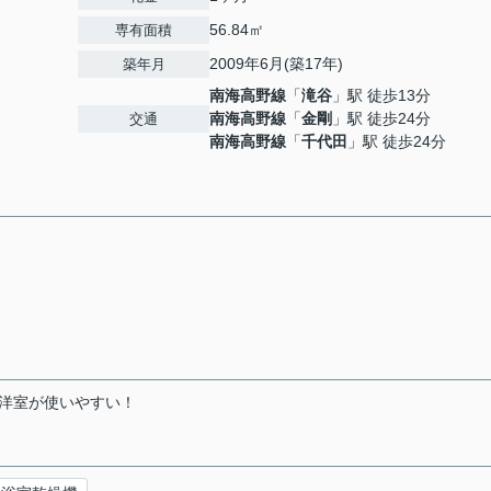
56.84㎡
専有面積
2009年6月(築17年)
築年月
南海高野線
「
滝谷
」駅 徒歩13分
南海高野線
「
金剛
」駅 徒歩24分
交通
南海高野線
「
千代田
」駅 徒歩24分
洋室が使いやすい！