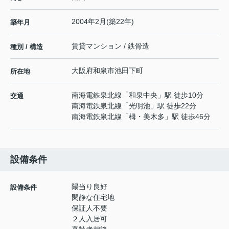
2004年2月(築22年)
築年月
賃貸マンション / 鉄骨造
種別 / 構造
大阪府
和泉市
池田下町
所在地
南海電鉄泉北線
「
和泉中央
」駅 徒歩10分
交通
南海電鉄泉北線
「
光明池
」駅 徒歩22分
南海電鉄泉北線
「
栂・美木多
」駅 徒歩46分
設備条件
陽当り良好
設備条件
閑静な住宅地
保証人不要
２人入居可