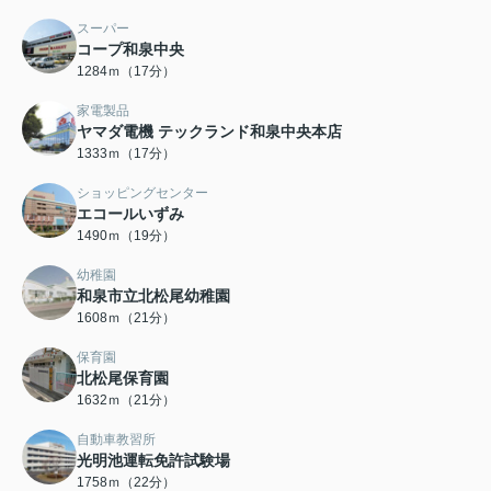
スーパー
コープ和泉中央
1284ｍ（17分）
家電製品
ヤマダ電機 テックランド和泉中央本店
1333ｍ（17分）
ショッピングセンター
エコールいずみ
1490ｍ（19分）
幼稚園
和泉市立北松尾幼稚園
1608ｍ（21分）
保育園
北松尾保育園
1632ｍ（21分）
自動車教習所
光明池運転免許試験場
1758ｍ（22分）