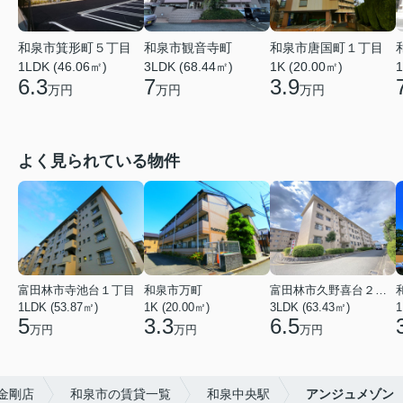
和泉市箕形町５丁目
和泉市観音寺町
和泉市唐国町１丁目
1LDK (46.06㎡)
3LDK (68.44㎡)
1K (20.00㎡)
1
6.3
7
3.9
万円
万円
万円
よく見られている物件
富田林市寺池台１丁目
和泉市万町
富田林市久野喜台２丁目
1LDK (53.87㎡)
1K (20.00㎡)
3LDK (63.43㎡)
1
5
3.3
6.5
万円
万円
万円
）金剛店
和泉市の賃貸一覧
和泉中央駅
アンジュメゾン