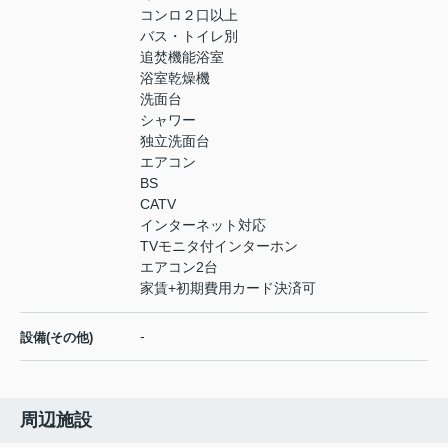
コンロ２口以上
バス・トイレ別
追焚機能浴室
浴室乾燥機
洗面台
シャワー
独立洗面台
エアコン
BS
CATV
インターネット対応
TVモニタ付インターホン
エアコン2台
家賃+初期費用カード決済可
-
設備(その他)
周辺施設