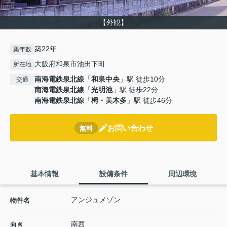
【外観】
築22年
築年数
大阪府和泉市池田下町
所在地
南海電鉄泉北線
「
和泉中央
」駅 徒歩10分
交通
南海電鉄泉北線
「
光明池
」駅 徒歩22分
南海電鉄泉北線
「
栂・美木多
」駅 徒歩46分
お問い合わせ
無料
基本情報
設備条件
周辺環境
アンジュメゾン
物件名
南西
向き