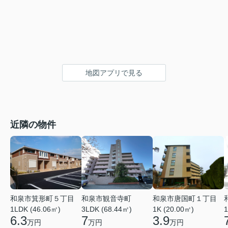
地図アプリで見る
近隣の物件
和泉市箕形町５丁目
和泉市観音寺町
和泉市唐国町１丁目
1LDK (46.06㎡)
3LDK (68.44㎡)
1K (20.00㎡)
1
6.3
7
3.9
万円
万円
万円