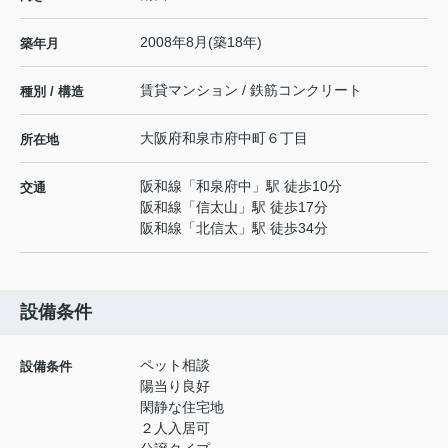
2008年8月(築18年)
築年月
賃貸マンション / 鉄筋コンクリート
種別 / 構造
大阪府
和泉市
府中町
６丁目
所在地
阪和線
「
和泉府中
」駅 徒歩10分
交通
阪和線
「
信太山
」駅 徒歩17分
阪和線
「
北信太
」駅 徒歩34分
設備条件
ペット相談
設備条件
陽当り良好
閑静な住宅地
２人入居可