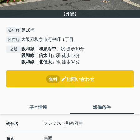
【外観】
築18年
築年数
大阪府和泉市府中町６丁目
所在地
阪和線
「
和泉府中
」駅 徒歩10分
交通
阪和線
「
信太山
」駅 徒歩17分
阪和線
「
北信太
」駅 徒歩34分
お問い合わせ
無料
基本情報
設備条件
プレミスト和泉府中
物件名
南西
向き