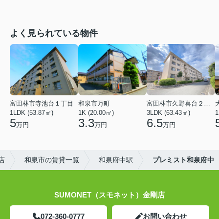
よく見られている物件
富田林市寺池台１丁目
和泉市万町
富田林市久野喜台２丁目
1LDK (53.87㎡)
1K (20.00㎡)
3LDK (63.43㎡)
1
5
3.3
6.5
万円
万円
万円
店
和泉市の賃貸一覧
和泉府中駅
プレミスト和泉府中
SUMONET（スモネット）金剛店
072-360-0777
お問い合わせ