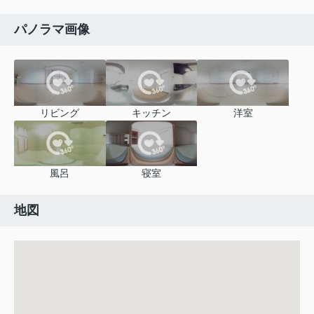
パノラマ画像
リビング
キッチン
洋室
風呂
寝室
地図