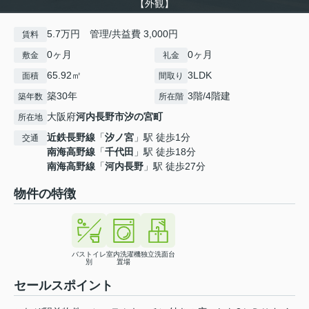
【外観】
5.7万円 管理/共益費 3,000円
賃料
0ヶ月
0ヶ月
敷金
礼金
65.92㎡
3LDK
面積
間取り
築30年
3階/4階建
築年数
所在階
大阪府
河内長野市
汐の宮町
所在地
近鉄長野線
「
汐ノ宮
」駅 徒歩1分
交通
南海高野線
「
千代田
」駅 徒歩18分
南海高野線
「
河内長野
」駅 徒歩27分
物件の特徴
バストイレ
室内洗濯機
独立洗面台
別
置場
セールスポイント