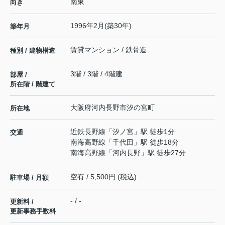
南東
向き
1996年2月(築30年)
築年月
賃貸マンション / 鉄骨造
種別 / 建物構造
3階 / 3階 / 4階建
部屋 /
所在階 / 階建て
大阪府
河内長野市
汐の宮町
所在地
近鉄長野線
「
汐ノ宮
」駅 徒歩1分
交通
南海高野線
「
千代田
」駅 徒歩18分
南海高野線
「
河内長野
」駅 徒歩27分
空有 / 5,500円 (税込)
駐車場 / 月額
- / -
更新料 /
更新事務手数料