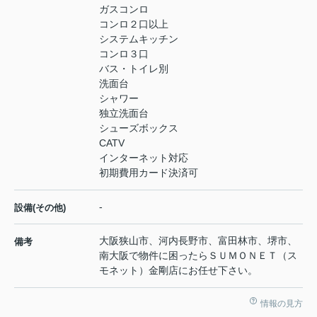
ガスコンロ
コンロ２口以上
システムキッチン
コンロ３口
バス・トイレ別
洗面台
シャワー
独立洗面台
シューズボックス
CATV
インターネット対応
初期費用カード決済可
-
設備(その他)
大阪狭山市、河内長野市、富田林市、堺市、
備考
南大阪で物件に困ったらＳＵＭＯＮＥＴ（ス
モネット）金剛店にお任せ下さい。
情報の見方