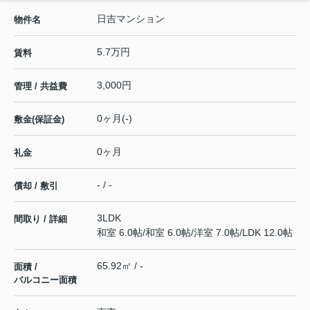
日吉マンション
物件名
5.7万円
賃料
3,000円
管理 / 共益費
0ヶ月(-)
敷金(保証金)
0ヶ月
礼金
- / -
償却 / 敷引
3LDK
間取り / 詳細
和室 6.0帖
/
和室 6.0帖
/
洋室 7.0帖
/
LDK 12.0帖
65.92㎡ / -
面積 /
バルコニー面積