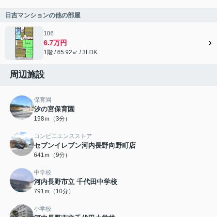
日吉マンションの他の部屋
106
6.7万円
1階 / 65.92㎡ / 3LDK
周辺施設
保育園
汐の宮保育園
198ｍ（3分）
コンビニエンスストア
セブンイレブン河内長野向野町店
641ｍ（9分）
中学校
河内長野市立 千代田中学校
791ｍ（10分）
小学校