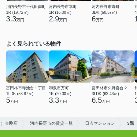
河内長野市千代田南町
河内長野市本町
河内長野市寿町
1R (19.72㎡)
1R (16.00㎡)
3DK (60.57㎡)
4
3.3
2.9
6
万円
万円
万円
よく見られている物件
富田林市寺池台１丁目
和泉市万町
富田林市久野喜台２丁目
1LDK (53.87㎡)
1K (20.00㎡)
3LDK (63.43㎡)
1
5
3.3
6.5
万円
万円
万円
ト）金剛店
河内長野市の賃貸一覧
日吉マンション
3階