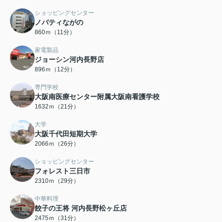
ショッピングセンター
ノバティながの
860ｍ（11分）
家電製品
ジョーシン河内長野店
896ｍ（12分）
専門学校
大阪南医療センター附属大阪南看護学校
1632ｍ（21分）
大学
大阪千代田短期大学
2066ｍ（26分）
ショッピングセンター
フォレスト三日市
2310ｍ（29分）
中華料理
餃子の王将 河内長野松ヶ丘店
2475ｍ（31分）