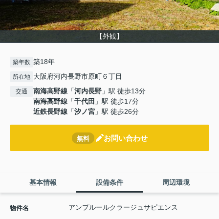
【外観】
築18年
築年数
大阪府河内長野市原町６丁目
所在地
南海高野線
「
河内長野
」駅 徒歩13分
交通
南海高野線
「
千代田
」駅 徒歩17分
近鉄長野線
「
汐ノ宮
」駅 徒歩26分
お問い合わせ
無料
基本情報
設備条件
周辺環境
アンプルールクラージュサピエンス
物件名