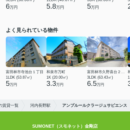
6
5.8
5
万円
万円
万円
よく見られている物件
富田林市寺池台１丁目
和泉市万町
富田林市久野喜台２丁目
1LDK (53.87㎡)
1K (20.00㎡)
3LDK (63.43㎡)
1
5
3.3
6.5
万円
万円
万円
の賃貸一覧
河内長野駅
アンプルールクラージュサピエンス
SUMONET（スモネット）金剛店