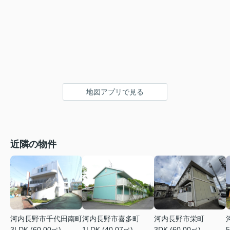
地図アプリで見る
近隣の物件
河内長野市千代田南町
河内長野市喜多町
河内長野市栄町
3LDK (60.00㎡)
1LDK (40.07㎡)
3DK (60.00㎡)
5