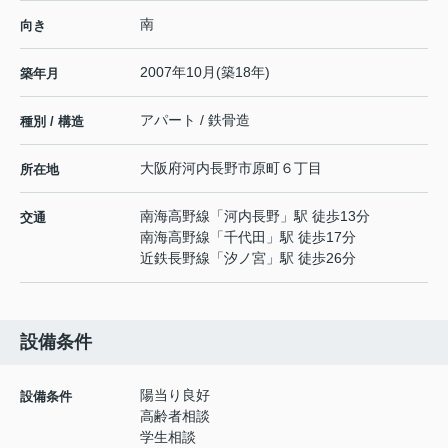
南
向き
2007年10月(築18年)
築年月
アパート / 鉄骨造
種別 / 構造
大阪府
河内長野市
原町
６丁目
所在地
南海高野線
「
河内長野
」駅 徒歩13分
交通
南海高野線
「
千代田
」駅 徒歩17分
近鉄長野線
「
汐ノ宮
」駅 徒歩26分
設備条件
陽当り良好
設備条件
高齢者相談
学生相談