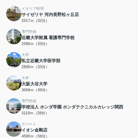
イタリア料理
サイゼリヤ 河内長野松ヶ丘店
2517ｍ（32分）
専門学校
近畿大学附属 看護専門学校
2586ｍ（33分）
大学
私立近畿大学医学部
2600ｍ（33分）
大学
大阪大谷大学
3068ｍ（39分）
専門学校
学校法人 ホンダ学園 ホンダテクニカルカレッジ関西
3119ｍ（39分）
デパート
イオン金剛店
4590ｍ（58分）