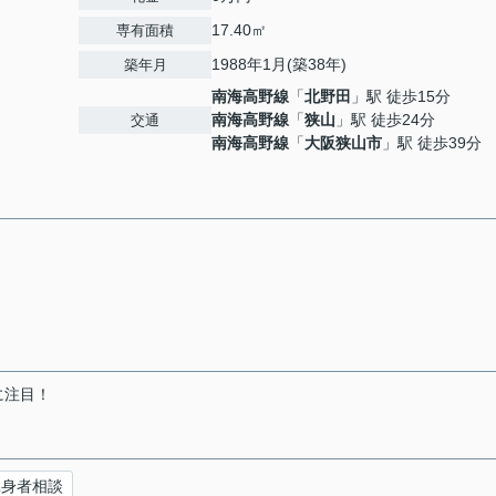
17.40㎡
専有面積
1988年1月(築38年)
築年月
南海高野線
「
北野田
」駅 徒歩15分
南海高野線
「
狭山
」駅 徒歩24分
交通
南海高野線
「
大阪狭山市
」駅 徒歩39分
に注目！
単身者相談