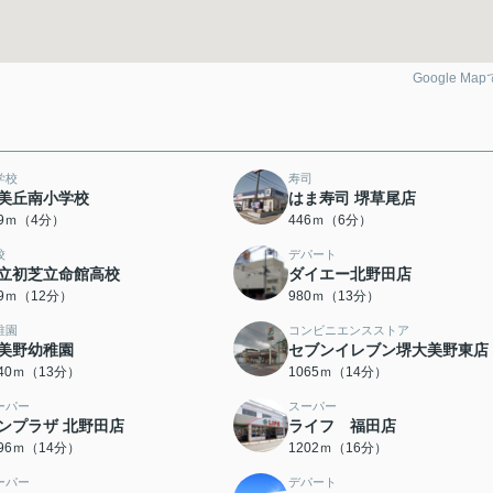
Google Ma
学校
寿司
美丘南小学校
はま寿司 堺草尾店
99ｍ（4分）
446ｍ（6分）
校
デパート
立初芝立命館高校
ダイエー北野田店
49ｍ（12分）
980ｍ（13分）
稚園
コンビニエンスストア
美野幼稚園
セブンイレブン堺大美野東店
040ｍ（13分）
1065ｍ（14分）
ーパー
スーパー
ンプラザ 北野田店
ライフ 福田店
096ｍ（14分）
1202ｍ（16分）
ーパー
デパート