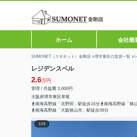
ホーム
会社概
SUMONET（スモネット）金剛店
堺市東区の賃貸一覧
レジデンスベル
2.6
万円
管理 / 共益費 3,000円
大阪府
堺市東区
草尾
南海高野線「北野田」駅徒歩15分
南海高野線「狭山
南海高野線「大阪狭山市」駅徒歩39分
1
/
19