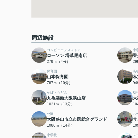
周辺施設
コンビニエンスストア
小
ローソン 堺草尾南店
登
279ｍ（4分）
2
保育園
高
山本保育園
私
787ｍ（10分）
9
そば・うどん
幼
丸亀製麺大阪狭山店
大
1021ｍ（13分）
1
公園
ス
大阪狭山市立市民総合グランド
サ
1086ｍ（14分）
1
小学校
ス