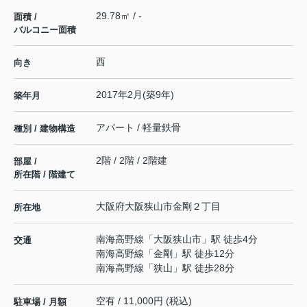
29.78㎡ / -
面積 /
バルコニー面積
西
向き
2017年2月(築9年)
築年月
アパート / 軽量鉄骨
種別 / 建物構造
2階 / 2階 / 2階建
部屋 /
所在階 / 階建て
大阪府
大阪狭山市
金剛
２丁目
所在地
南海高野線
「
大阪狭山市
」駅 徒歩4分
交通
南海高野線
「
金剛
」駅 徒歩12分
南海高野線
「
狭山
」駅 徒歩28分
空有 / 11,000円 (税込)
駐車場 / 月額