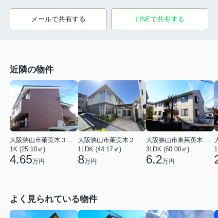
メールで共有する
LINEで共有する
近隣の物件
大阪狭山市茱萸木３丁目
大阪狭山市茱萸木２丁目
大阪狭山市東茱萸木１丁目
1K (25.10㎡)
1LDK (44.17㎡)
3LDK (60.00㎡)
1
4.65
8
6.2
万円
万円
万円
よく見られている物件