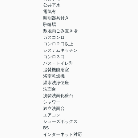
公共下水
電気有
照明器具付き
駐輪場
敷地内ごみ置き場
ガスコンロ
コンロ２口以上
システムキッチン
コンロ３口
バス・トイレ別
追焚機能浴室
浴室乾燥機
温水洗浄便座
洗面台
洗髪洗面化粧台
シャワー
独立洗面台
エアコン
シューズボックス
BS
インターネット対応