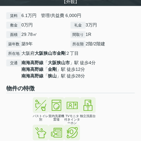
【外観】
6.1万円 管理/共益費 6,000円
賃料
0万円
3万円
敷金
礼金
29.78㎡
1R
面積
間取り
築9年
2階/2階建
築年数
所在階
大阪府
大阪狭山市
金剛
２丁目
所在地
南海高野線
「
大阪狭山市
」駅 徒歩4分
交通
南海高野線
「
金剛
」駅 徒歩12分
南海高野線
「
狭山
」駅 徒歩28分
物件の特徴
バストイレ
室内洗濯機
TVモニタ
独立洗面台
別
置場
付きインタ
ーホン