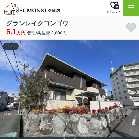
0
お気に入り
グランレイクコンゴウ
6.1
万円
管理/共益費 6,000円
1
/
15