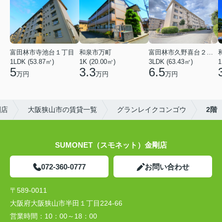
富田林市寺池台１丁目
和泉市万町
富田林市久野喜台２丁目
1LDK (53.87㎡)
1K (20.00㎡)
3LDK (63.43㎡)
1
5
3.3
6.5
万円
万円
万円
剛店
大阪狭山市の賃貸一覧
グランレイクコンゴウ
2階
SUMONET（スモネット）金剛店
072-360-0777
お問い合わせ
〒589-0011
大阪府大阪狭山市半田１丁目224-66
営業時間：
10：00～18：00