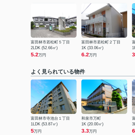
富田林市若松町５丁目
富田林市若松町２丁目
2LDK (52.66㎡)
1K (33.06㎡)
1
5.2
6.2
3
万円
万円
よく見られている物件
富田林市寺池台１丁目
和泉市万町
1LDK (53.87㎡)
1K (20.00㎡)
3
5
3.3
6
万円
万円