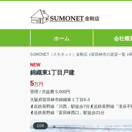
ホーム
会社概
SUMONET（スモネット）金剛店
富田林市の賃貸一覧
NEW
錦織東1丁目戸建
5
万円
管理 / 共益費 5,000円
大阪府
富田林市
錦織東
１丁目6-3
近鉄長野線「川西」駅徒歩7分
近鉄長野線「滝谷不
近鉄長野線「富田林西口」駅徒歩21分
1
/
29