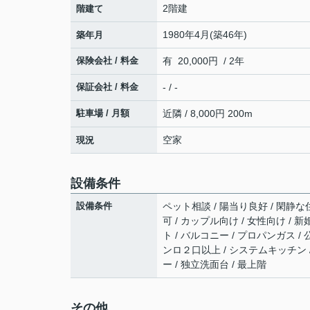
2階建
階建て
1980年4月(築46年)
築年月
保険会社 / 料金
有 20,000円 / 2年
保証会社 / 料金
- / -
駐車場 / 月額
近隣 / 8,000円 200m
空家
現況
設備条件
設備条件
ペット相談 / 陽当り良好 / 閑静な住
可 / カップル向け / 女性向け / 
ト / バルコニー / プロパンガス / 
ンロ２口以上 / システムキッチン /
ー / 独立洗面台 / 最上階
その他