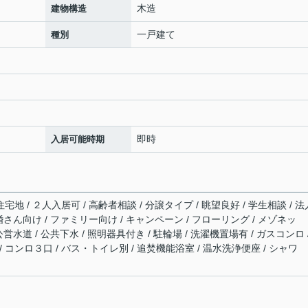
木造
建物構造
一戸建て
種別
即時
入居可能時期
宅地 / ２人入居可 / 高齢者相談 / 分譲タイプ / 眺望良好 / 学生相談 / 法
新婚さん向け / ファミリー向け / キャンペーン / フローリング / メゾネッ
公営水道 / 公共下水 / 照明器具付き / 駐輪場 / 洗濯機置場有 / ガスコンロ 
 コンロ３口 / バス・トイレ別 / 追焚機能浴室 / 温水洗浄便座 / シャワ