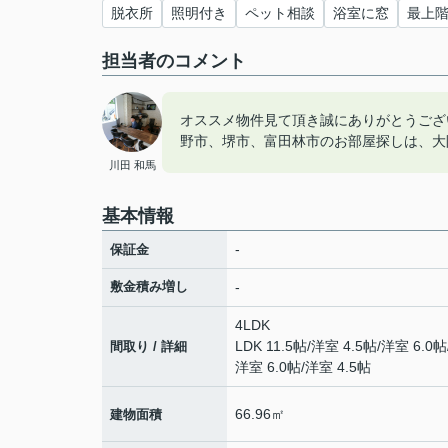
脱衣所
照明付き
ペット相談
浴室に窓
最上
担当者のコメント
オススメ物件見て頂き誠にありがとうござ
野市、堺市、富田林市のお部屋探しは、大
川田 和馬
基本情報
-
保証金
敷金積み増し
-
4LDK
LDK 11.5帖
/
洋室 4.5帖
/
洋室 6.0帖
間取り / 詳細
洋室 6.0帖
/
洋室 4.5帖
66.96㎡
建物面積