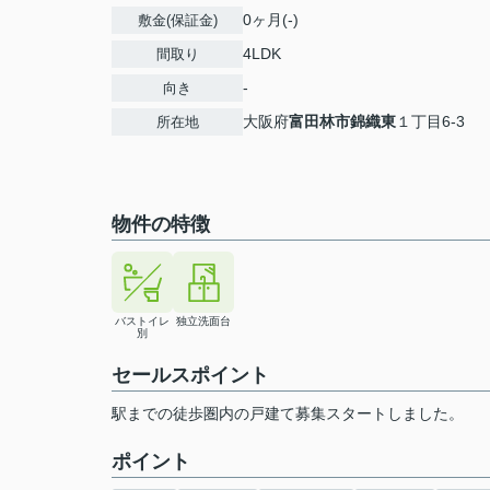
0ヶ月(-)
敷金(保証金)
4LDK
間取り
-
向き
大阪府
富田林市
錦織東
１丁目6-3
所在地
物件の特徴
バストイレ
独立洗面台
別
セールスポイント
駅までの徒歩圏内の戸建て募集スタートしました。
ポイント