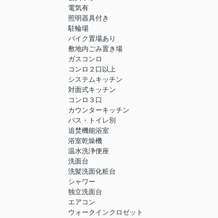
電気有
照明器具付き
駐輪場
バイク置場あり
敷地内ごみ置き場
ガスコンロ
コンロ２口以上
システムキッチン
対面式キッチン
コンロ３口
カウンターキッチン
バス・トイレ別
追焚機能浴室
浴室乾燥機
温水洗浄便座
洗面台
洗髪洗面化粧台
シャワー
独立洗面台
エアコン
ウォークインクロゼット