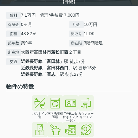
【外観】
7.1万円 管理/共益費 7,000円
賃料
0ヶ月
10万円
保証金
礼金
43.82㎡
1LDK
面積
間取り
築9年
3階/3階建
築年数
所在階
大阪府
富田林市
若松町西
２丁目
所在地
近鉄長野線
「
富田林
」駅 徒歩7分
交通
近鉄長野線
「
富田林西口
」駅 徒歩15分
近鉄長野線
「
喜志
」駅 徒歩27分
物件の特徴
バストイレ
室内洗濯機
TVモニタ
カウンター
別
置場
付きインタ
キッチン
ーホン