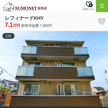
0
お気に入り
レフィナードKHY
7.1
万円
管理/共益費 7,000円
1
/
26