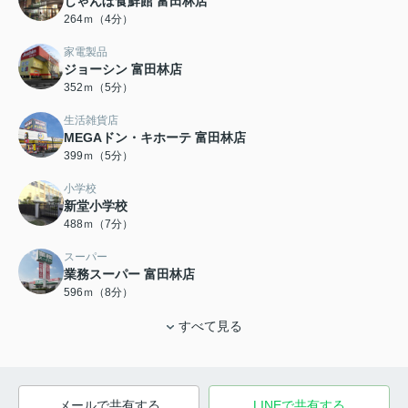
じゃんぼ食鮮館 富田林店
264ｍ（4分）
家電製品
ジョーシン 富田林店
352ｍ（5分）
生活雑貨店
MEGAドン・キホーテ 富田林店
399ｍ（5分）
小学校
新堂小学校
488ｍ（7分）
スーパー
業務スーパー 富田林店
596ｍ（8分）
すべて見る
メールで共有する
LINEで共有する