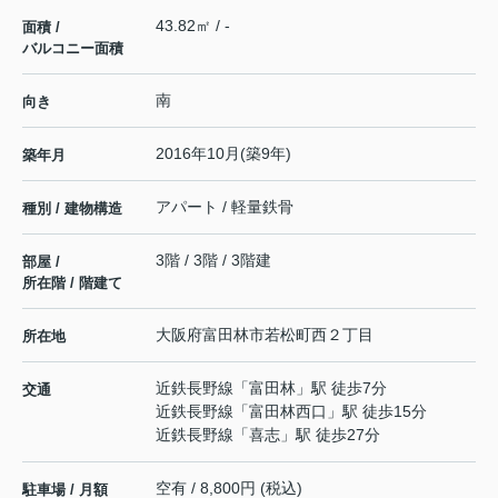
43.82㎡ / -
面積 /
バルコニー面積
南
向き
2016年10月(築9年)
築年月
アパート / 軽量鉄骨
種別 / 建物構造
3階 / 3階 / 3階建
部屋 /
所在階 / 階建て
大阪府
富田林市
若松町西
２丁目
所在地
近鉄長野線
「
富田林
」駅 徒歩7分
交通
近鉄長野線
「
富田林西口
」駅 徒歩15分
近鉄長野線
「
喜志
」駅 徒歩27分
空有 / 8,800円 (税込)
駐車場 / 月額