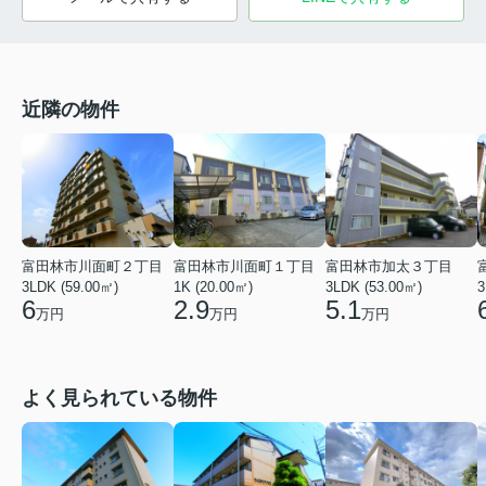
近隣の物件
富田林市川面町２丁目
富田林市川面町１丁目
富田林市加太３丁目
3LDK (59.00㎡)
1K (20.00㎡)
3LDK (53.00㎡)
3
6
2.9
5.1
万円
万円
万円
よく見られている物件