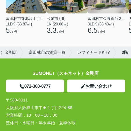
富田林市寺池台１丁目
和泉市万町
富田林市久野喜台２丁目
1LDK (53.87㎡)
1K (20.00㎡)
3LDK (63.43㎡)
1
5
3.3
6.5
万円
万円
万円
ト）金剛店
富田林市の賃貸一覧
レフィナードKHY
3階
SUMONET（スモネット）金剛店
072-360-0777
お問い合わせ
〒589-0011
大阪府大阪狭山市半田１丁目224-66
営業時間：
10：00～18：00
定休日：
水曜日・年末年始・夏季休暇