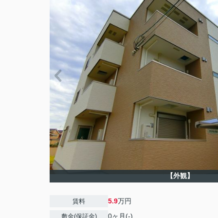
【外観】
5.9
万円
賃料
0ヶ月(-)
敷金(保証金)