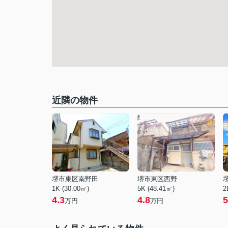
近隣の物件
堺市東区南野田
堺市東区西野
1K (30.00㎡)
5K (48.41㎡)
2
4.3
4.8
5
万円
万円