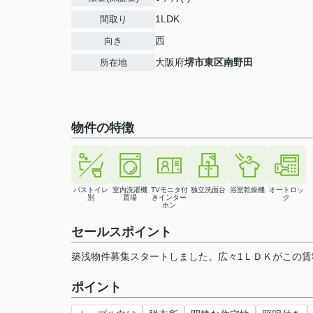
1LDK
間取り
西
向き
大阪府
堺市東区
南野田
所在地
物件の特徴
バストイレ
室内洗濯機
TVモニタ付
独立洗面台
浴室乾燥機
オートロッ
別
置場
きインター
ク
ホン
セールスポイント
築浅物件募集スタートしました。広々1ＬＤＫがこの賃
ポイント