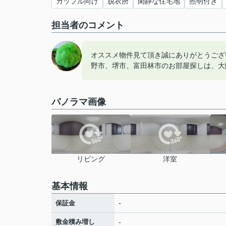
カップル向け
脱衣所
閑静な住宅地
照明付き
担当者のコメント
オススメ物件見て頂き誠にありがとうござ
野市、堺市、富田林市のお部屋探しは、大
パノラマ画像
リビング
洋室
基本情報
-
保証金
敷金積み増し
-