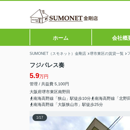
ホーム
会社概
SUMONET（スモネット）金剛店
堺市東区の賃貸一覧
フジパレス奏
5.9
万円
管理 / 共益費 5,100円
大阪府
堺市東区
南野田
南海高野線「狭山」駅徒歩10分
南海高野線「北野田
南海高野線「大阪狭山市」駅徒歩25分
1
/
17