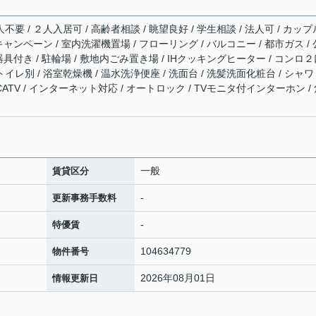
不要 / ２人入居可 / 高齢者相談 / 眺望良好 / 学生相談 / 法人可 / カップ
 キャンペーン / 室内洗濯機置場 / フローリング / バルコニー / 都市ガス / 
明器具付き / 駐輪場 / 敷地内ごみ置き場 / IHクッキングヒーター / コンロ
イレ別 / 浴室乾燥機 / 温水洗浄便座 / 洗面台 / 洗髪洗面化粧台 / シャワ
 / CATV / インターネット対応 / オートロック / TVモニタ付インターホン /
一般
賃貸区分
-
更新事務手数料
-
特優賃
104634779
物件番号
2026年08月01日
情報更新日