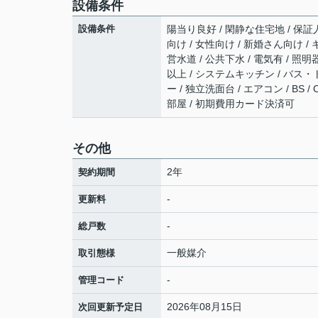
設備条件
設備条件
陽当り良好 / 閑静な住宅地 / 保証人
向け / 女性向け / 新婚さん向け /
営水道 / 公共下水 / 電気有 / 照
以上 / システムキッチン / バス・ト
ー / 独立洗面台 / エアコン / BS
部屋 / 初期費用カード決済可
その他
2年
契約期間
-
更新料
-
総戸数
一般媒介
取引態様
-
管理コード
2026年08月15日
次回更新予定日