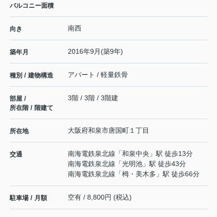
バルコニー面積
南西
向き
2016年9月(築9年)
築年月
アパート / 軽量鉄骨
種別 / 建物構造
3階 / 3階 / 3階建
部屋 /
所在階 / 階建て
大阪府
和泉市
唐国町
１丁目
所在地
南海電鉄泉北線
「
和泉中央
」駅 徒歩13分
交通
南海電鉄泉北線
「
光明池
」駅 徒歩43分
南海電鉄泉北線
「
栂・美木多
」駅 徒歩66分
空有 / 8,800円 (税込)
駐車場 / 月額