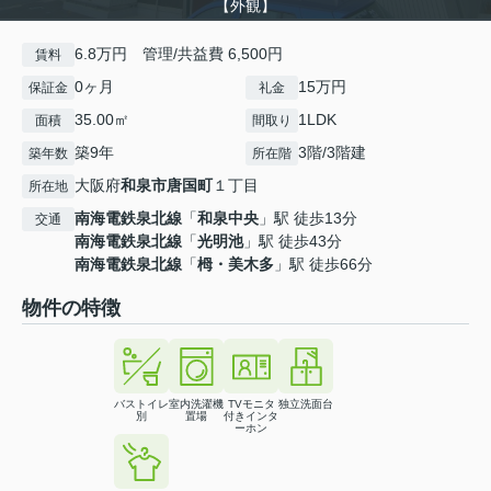
【外観】
6.8万円 管理/共益費 6,500円
賃料
0ヶ月
15万円
保証金
礼金
35.00㎡
1LDK
面積
間取り
築9年
3階/3階建
築年数
所在階
大阪府
和泉市
唐国町
１丁目
所在地
南海電鉄泉北線
「
和泉中央
」駅 徒歩13分
交通
南海電鉄泉北線
「
光明池
」駅 徒歩43分
南海電鉄泉北線
「
栂・美木多
」駅 徒歩66分
物件の特徴
バストイレ
室内洗濯機
TVモニタ
独立洗面台
別
置場
付きインタ
ーホン