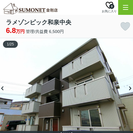
0
お気に入り
ラメゾンピック和泉中央
6.8
万円
管理/共益費 6,500円
1
/
25