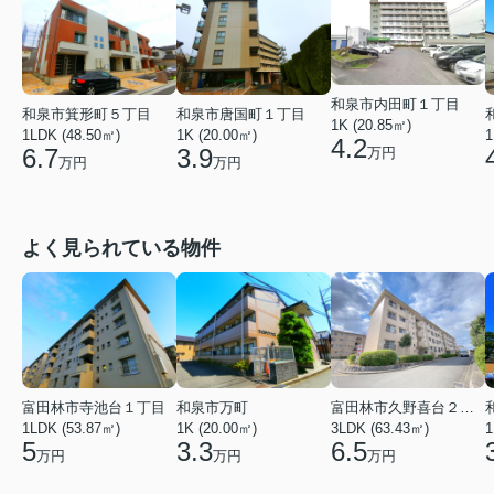
和泉市内田町１丁目
和泉市箕形町５丁目
和泉市唐国町１丁目
1K (20.85㎡)
1LDK (48.50㎡)
1K (20.00㎡)
1
4.2
6.7
3.9
万円
万円
万円
よく見られている物件
富田林市寺池台１丁目
和泉市万町
富田林市久野喜台２丁目
1LDK (53.87㎡)
1K (20.00㎡)
3LDK (63.43㎡)
1
5
3.3
6.5
万円
万円
万円