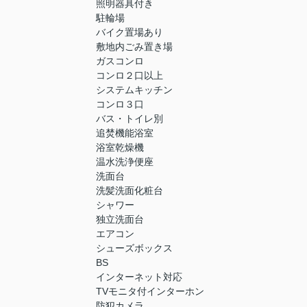
照明器具付き
駐輪場
バイク置場あり
敷地内ごみ置き場
ガスコンロ
コンロ２口以上
システムキッチン
コンロ３口
バス・トイレ別
追焚機能浴室
浴室乾燥機
温水洗浄便座
洗面台
洗髪洗面化粧台
シャワー
独立洗面台
エアコン
シューズボックス
BS
インターネット対応
TVモニタ付インターホン
防犯カメラ