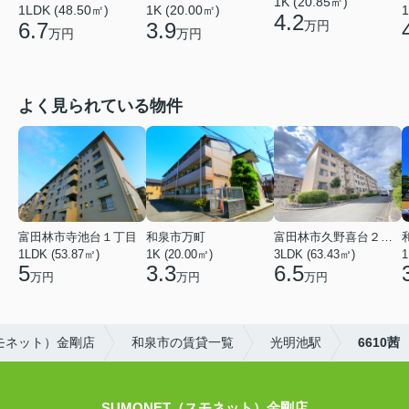
1K (20.85㎡)
1LDK (48.50㎡)
1K (20.00㎡)
1
4.2
6.7
3.9
万円
万円
万円
よく見られている物件
富田林市寺池台１丁目
和泉市万町
富田林市久野喜台２丁目
1LDK (53.87㎡)
1K (20.00㎡)
3LDK (63.43㎡)
1
5
3.3
6.5
万円
万円
万円
スモネット）金剛店
和泉市の賃貸一覧
光明池駅
6610茜
SUMONET（スモネット）金剛店