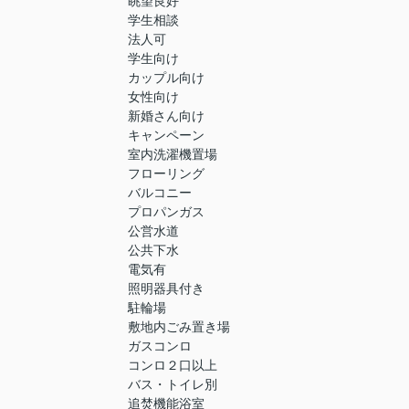
眺望良好
学生相談
法人可
学生向け
カップル向け
女性向け
新婚さん向け
キャンペーン
室内洗濯機置場
フローリング
バルコニー
プロパンガス
公営水道
公共下水
電気有
照明器具付き
駐輪場
敷地内ごみ置き場
ガスコンロ
コンロ２口以上
バス・トイレ別
追焚機能浴室