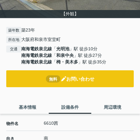
【外観】
築23年
築年数
大阪府和泉市室堂町
所在地
南海電鉄泉北線
「
光明池
」駅 徒歩10分
交通
南海電鉄泉北線
「
和泉中央
」駅 徒歩27分
南海電鉄泉北線
「
栂・美木多
」駅 徒歩35分
お問い合わせ
無料
基本情報
設備条件
周辺環境
6610茜
物件名
南
向き