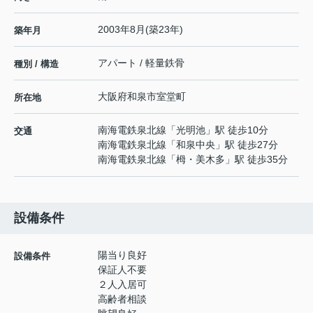
2003年8月(築23年)
築年月
アパート / 軽量鉄骨
種別 / 構造
大阪府
和泉市
室堂町
所在地
南海電鉄泉北線
「
光明池
」駅 徒歩10分
交通
南海電鉄泉北線
「
和泉中央
」駅 徒歩27分
南海電鉄泉北線
「
栂・美木多
」駅 徒歩35分
設備条件
陽当り良好
設備条件
保証人不要
２人入居可
高齢者相談