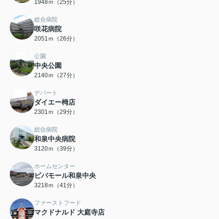
1948ｍ（25分）
総合病院
咲花病院
2051ｍ（26分）
公園
中央公園
2140ｍ（27分）
デパート
ダイエー栂店
2301ｍ（29分）
総合病院
和泉中央病院
3120ｍ（39分）
ホームセンター
ビバモール和泉中央
3218ｍ（41分）
ファーストフード
マクドナルド 大庭寺店