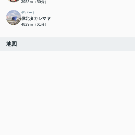
3953ｍ（50分）
デパート
泉北タカシマヤ
4829ｍ（61分）
地図