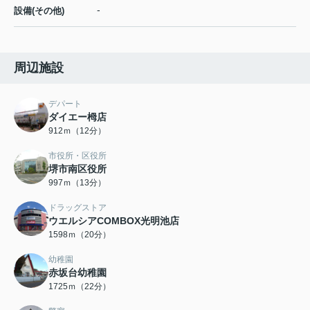
-
設備(その他)
周辺施設
デパート
ダイエー栂店
912ｍ（12分）
市役所・区役所
堺市南区役所
997ｍ（13分）
ドラッグストア
ウエルシアCOMBOX光明池店
1598ｍ（20分）
幼稚園
赤坂台幼稚園
1725ｍ（22分）