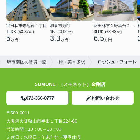
富田林市寺池台１丁目
和泉市万町
富田林市久野喜台２丁目
1LDK (53.87㎡)
1K (20.00㎡)
3LDK (63.43㎡)
1
5
3.3
6.5
万円
万円
万円
堺市南区の賃貸一覧
栂・美木多駅
ロッシュ・フォーレ
SUMONET（スモネット）金剛店
072-360-0777
お問い合わせ
〒589-0011
大阪府大阪狭山市半田１丁目224-66
営業時間：
10：00～18：00
定休日：
水曜日・年末年始・夏季休暇