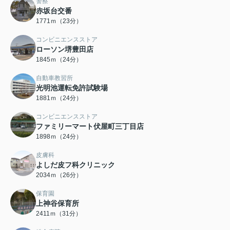
警察
赤坂台交番
1771ｍ（23分）
コンビニエンスストア
ローソン堺豊田店
1845ｍ（24分）
自動車教習所
光明池運転免許試験場
1881ｍ（24分）
コンビニエンスストア
ファミリーマート伏屋町三丁目店
1898ｍ（24分）
皮膚科
よしだ皮フ科クリニック
2034ｍ（26分）
保育園
上神谷保育所
2411ｍ（31分）