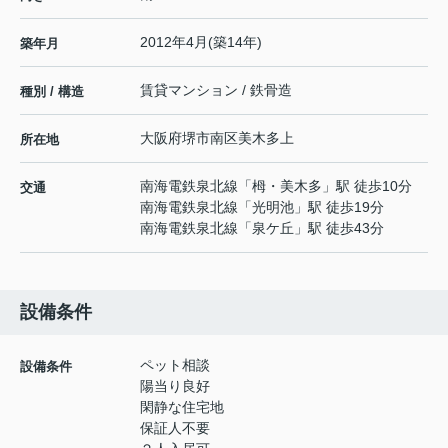
2012年4月(築14年)
築年月
賃貸マンション / 鉄骨造
種別 / 構造
大阪府
堺市南区
美木多上
所在地
南海電鉄泉北線
「
栂・美木多
」駅 徒歩10分
交通
南海電鉄泉北線
「
光明池
」駅 徒歩19分
南海電鉄泉北線
「
泉ケ丘
」駅 徒歩43分
設備条件
ペット相談
設備条件
陽当り良好
閑静な住宅地
保証人不要