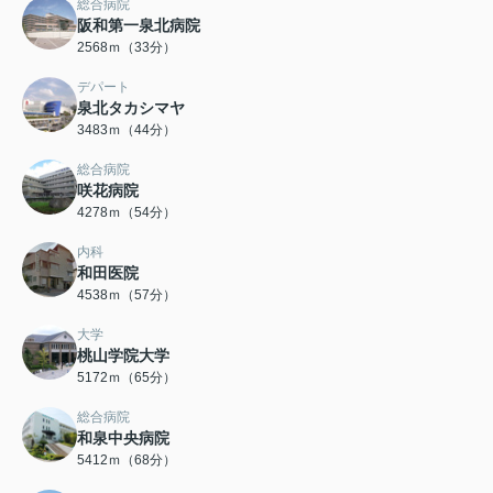
総合病院
阪和第一泉北病院
2568ｍ（33分）
デパート
泉北タカシマヤ
3483ｍ（44分）
総合病院
咲花病院
4278ｍ（54分）
内科
和田医院
4538ｍ（57分）
大学
桃山学院大学
5172ｍ（65分）
総合病院
和泉中央病院
5412ｍ（68分）