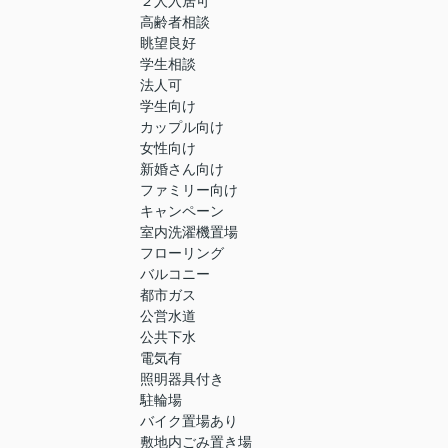
２人入居可
高齢者相談
眺望良好
学生相談
法人可
学生向け
カップル向け
女性向け
新婚さん向け
ファミリー向け
キャンペーン
室内洗濯機置場
フローリング
バルコニー
都市ガス
公営水道
公共下水
電気有
照明器具付き
駐輪場
バイク置場あり
敷地内ごみ置き場