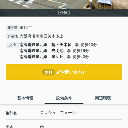
【外観】
築14年
築年数
大阪府堺市南区美木多上
所在地
南海電鉄泉北線
「
栂・美木多
」駅 徒歩10分
交通
南海電鉄泉北線
「
光明池
」駅 徒歩19分
南海電鉄泉北線
「
泉ケ丘
」駅 徒歩43分
お問い合わせ
無料
基本情報
設備条件
周辺環境
ロッシュ・フォーレ
物件名
南
向き