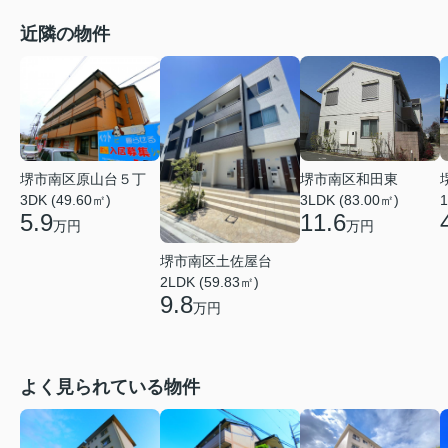
近隣の物件
堺市南区原山台５丁
堺市南区和田東
3DK (49.60㎡)
3LDK (83.00㎡)
1
5.9
11.6
万円
万円
堺市南区土佐屋台
2LDK (59.83㎡)
9.8
万円
よく見られている物件