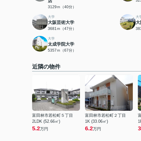
店
3
3129ｍ（40分）
大学
大
大阪芸術大学
大
3681ｍ（47分）
3
大学
太成学院大学
5357ｍ（67分）
近隣の物件
富田林市若松町５丁目
富田林市若松町２丁目
2LDK (52.66㎡)
1K (33.06㎡)
1
5.2
6.2
3
万円
万円