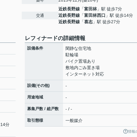
2015年12月(築10年)
築年
近鉄長野線
「
富田林
」駅 徒歩7分
近鉄長野線
「
富田林西口
」駅 徒歩14分
交通
近鉄長野線
「
喜志
」駅 徒歩27分
レフィナードの詳細情報
設備条件
閑静な住宅地
駐輪場
バイク置場あり
敷地内ごみ置き場
インターネット対応
設備(その他)
-
用途地域
-
募集戸数 / 総戸数
- / -
取引態様
一般媒介
14分
情報