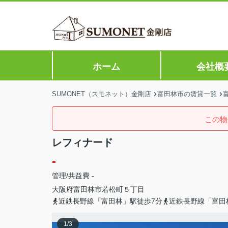
ホーム
会社概
SUMONET（スモネット）金剛店
富田林市の賃貸一覧
この物
レフィナード
-
管理/共益費 -
大阪府
富田林市
若松町
５丁目
近鉄長野線「富田林」駅徒歩7分
近鉄長野線「富田
1
/
3