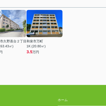
市久野喜台２丁目
和泉市万町
(63.43㎡)
1K (20.80㎡)
3.5
円
万円
ホーム