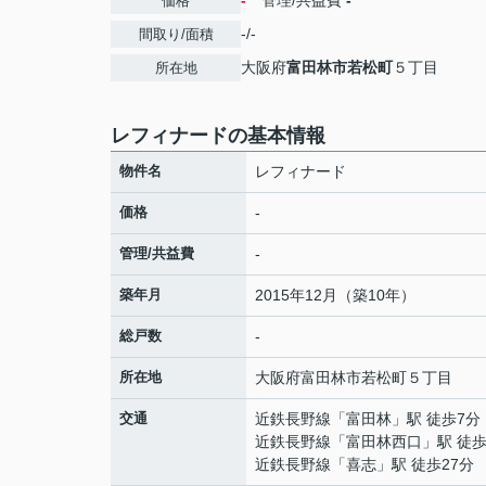
-
管理/共益費
-
価格
-/-
間取り/面積
大阪府
富田林市
若松町
５丁目
所在地
レフィナードの基本情報
物件名
レフィナード
価格
-
管理/共益費
-
築年月
2015年12月（築10年）
総戸数
-
所在地
大阪府
富田林市
若松町
５丁目
交通
近鉄長野線
「
富田林
」駅 徒歩7分
近鉄長野線
「
富田林西口
」駅 徒歩
近鉄長野線
「
喜志
」駅 徒歩27分