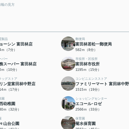
情報の見方
電製品
郵便局
ョーシン 富田林店
富田林若松一郵便局
24ｍ（7分）
582ｍ（8分）
ーパー
市役所・区役所
務スーパー 富田林店
富田林市役所
80ｍ（10分）
1195ｍ（15分）
ラッグストア
コンビニエンスストア
リン堂富田林中野店
ファミリーマート 富田林中
314ｍ（17分）
1515ｍ（19分）
稚園
ショッピングセンター
西幼稚園
エコール･ロゼ
530ｍ（32分）
2566ｍ（33分）
園
保育園
々山台公園
菊水保育園