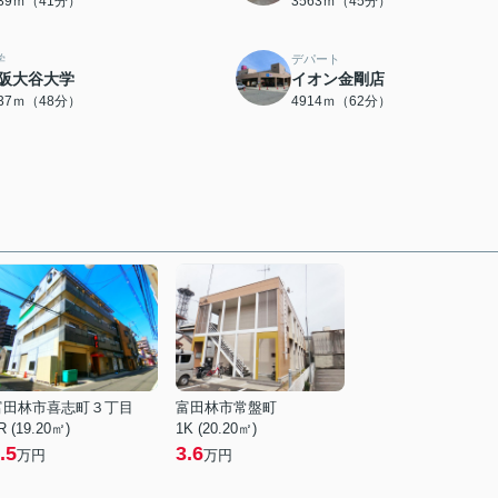
239ｍ（41分）
3563ｍ（45分）
学
デパート
阪大谷大学
イオン金剛店
837ｍ（48分）
4914ｍ（62分）
富田林市喜志町３丁目
富田林市常盤町
R (19.20㎡)
1K (20.20㎡)
.5
3.6
万円
万円