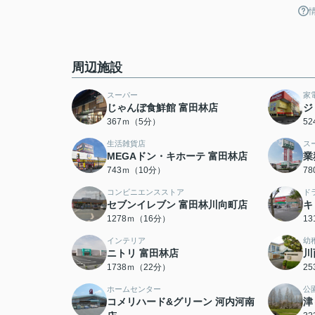
周辺施設
スーパー
家
じゃんぼ食鮮館 富田林店
ジ
367ｍ（5分）
5
生活雑貨店
ス
MEGAドン・キホーテ 富田林店
業
743ｍ（10分）
7
コンビニエンスストア
ド
セブンイレブン 富田林川向町店
キ
1278ｍ（16分）
1
インテリア
幼
ニトリ 富田林店
川
1738ｍ（22分）
2
ホームセンター
公
コメリハード&グリーン 河内河南
津