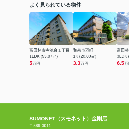
よく見られている物件
富田林市寺池台１丁目
和泉市万町
富田林
1LDK (53.87㎡)
1K (20.00㎡)
3LDK 
5
3.3
6.5
万円
万円
万
SUMONET（スモネット）金剛店
〒589-0011